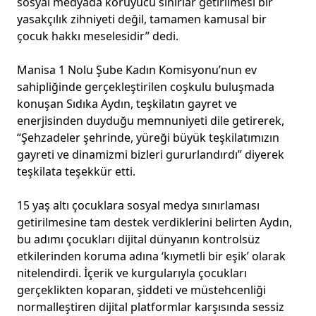
sosyal medyada koruyucu sınırlar getirilmesi bir
yasakçılık zihniyeti değil, tamamen kamusal bir
çocuk hakkı meselesidir” dedi.
Manisa 1 Nolu Şube Kadın Komisyonu’nun ev
sahipliğinde gerçekleştirilen coşkulu buluşmada
konuşan Sıdıka Aydın, teşkilatın gayret ve
enerjisinden duyduğu memnuniyeti dile getirerek,
“Şehzadeler şehrinde, yüreği büyük teşkilatımızın
gayreti ve dinamizmi bizleri gururlandırdı” diyerek
teşkilata teşekkür etti.
15 yaş altı çocuklara sosyal medya sınırlaması
getirilmesine tam destek verdiklerini belirten Aydın,
bu adımı çocukları dijital dünyanın kontrolsüz
etkilerinden koruma adına ‘kıymetli bir eşik’ olarak
nitelendirdi. İçerik ve kurgularıyla çocukları
gerçeklikten koparan, şiddeti ve müstehcenliği
normalleştiren dijital platformlar karşısında sessiz