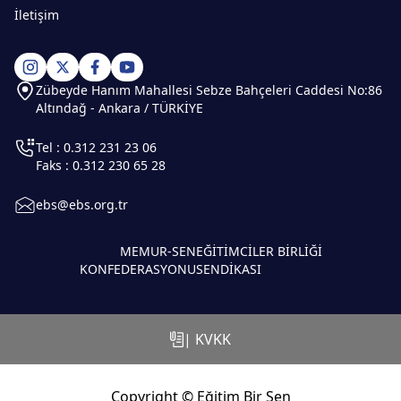
İletişim
Zübeyde Hanım Mahallesi Sebze Bahçeleri Caddesi No:86
Altındağ - Ankara / TÜRKİYE
Tel : 0.312 231 23 06
Faks : 0.312 230 65 28
ebs@ebs.org.tr
MEMUR-SEN
EĞİTİMCİLER BİRLİĞİ
KONFEDERASYONU
SENDİKASI
| KVKK
Copyright © Eğitim Bir Sen