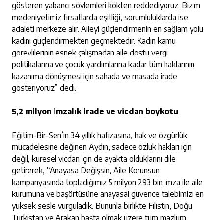
gösteren yabancı söylemleri kökten reddediyoruz. Bizim
medeniyetimiz fırsatlarda eşitliği, sorumluluklarda ise
adaleti merkeze alır. Aileyi güçlendirmenin en sağlam yolu
kadını güçlendirmekten geçmektedir. Kadın kamu
görevlilerinin esnek çalışmadan aile dostu vergi
politikalarına ve çocuk yardımlarına kadar tüm haklarının
kazanıma dönüşmesi için sahada ve masada irade
gösteriyoruz” dedi.
5,2 milyon imzalık irade ve vicdan boykotu
Eğitim-Bir-Sen’in 34 yıllık hafızasına, hak ve özgürlük
mücadelesine değinen Aydın, sadece özlük hakları için
değil, küresel vicdan için de ayakta olduklarını dile
getirerek, “Anayasa Değişsin, Aile Korunsun
kampanyasında topladığımız 5 milyon 293 bin imza ile aile
kurumuna ve başörtüsüne anayasal güvence talebimizi en
yüksek sesle vurguladık. Bununla birlikte Filistin, Doğu
Türkistan ve Arakan başta olmak üzere tüm mazlum