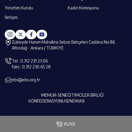
Yönetim Kurulu
Kadın Komisyonu
İletişim
Zübeyde Hanım Mahallesi Sebze Bahçeleri Caddesi No:86
Altındağ - Ankara / TÜRKİYE
Tel : 0.312 231 23 06
Faks : 0.312 230 65 28
ebs@ebs.org.tr
MEMUR-SEN
EĞİTİMCİLER BİRLİĞİ
KONFEDERASYONU
SENDİKASI
| KVKK