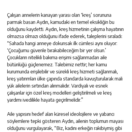
Çalışan annelerin kanayan yarası olan ‘kreş’ sorununa
parmak basan Aydın, kamudaki en temel eksikliğin bu
olduğunu kaydetti. Aydın, kreş hizmetinin çalışma hayatının
olmazsa olmazı olduğunu ifade ederek, taleplerini sıraladı:
“Sahada hangi anneye dokunsak ilk cümlesi aynı oluyor:
‘Çocuğumu güvenle bırakabileceğim bir yer olsun.’
Çocukların nitelikli bakıma erişimi sağlanmadan aile
bütünlüğü güçlenemez. Talebimiz nettir; her kamu
kurumunda erişilebilir ve sürekli kreş hizmeti sağlanmalı,
kreş yatırımları ülke çapında standarda kavuşturularak mali
yük ailelerin sırtından alınmalıdır. Vardiyalı ve esnek
çalışanlar için özel kreş modelleri geliştirilmeli ve kreş
yardımı ivedilikle hayata geçirilmelidir.”
Aile yapısını hedef alan küresel ideolojilere ve yabancı
söylemlere tepki gösteren Aydın, ailenin toplumun mayası
olduğunu vurgulayarak, “Biz, kadını erkeğin rakibiymiş gibi