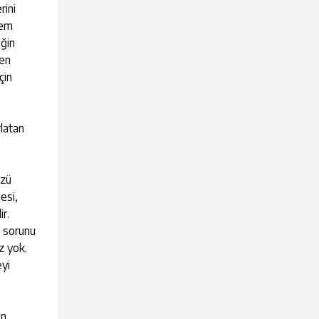
rini
lem
iğin
ren
çin
rlatan
özü
esi,
r.
n sorunu
z yok.
eyi
ın