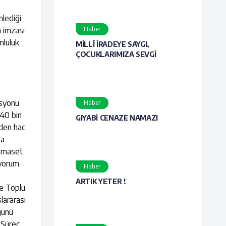
lediği
a imzası
Haber
mluluk
MİLLÎ İRADEYE SAYGI,
ÇOCUKLARIMIZA SEVGİ
asyonu
Haber
740 bin
GIYABİ CENAZE NAMAZI
nden hac
da
hamaset
ıyorum.
Haber
ARTIK YETER !
ve Toplu
lararası
günü
 Süreç