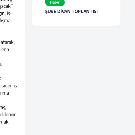
Haber
şacak.”
ŞUBE DİVAN TOPLANTISI
n, iş-
alışma
latarak,
lerin
ı.
k
asiden iş
kınma
taş,
eklerinin
ılmak