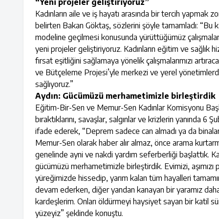
“Yeni projeler geliştiriyoruz”
Kadınların aile ve iş hayatı arasında bir tercih yapmak z
belirten Bakan Göktaş, sözlerini şöyle tamamladı: “Bu
modeline geçilmesi konusunda yürüttüğümüz çalışmalarım
yeni projeler geliştiriyoruz. Kadınların eğitim ve sağlık 
fırsat eşitliğini sağlamaya yönelik çalışmalarımızı artır
ve Bütçeleme Projesi’yle merkezi ve yerel yönetimlerde k
sağlıyoruz.”
Aydın: Gücümüzü merhametimizle birleştirdik
Eğitim-Bir-Sen ve Memur-Sen Kadınlar Komisyonu Başkan
bıraktıklarını, savaşlar, salgınlar ve krizlerin yanında 6
ifade ederek, “Deprem sadece can almadı ya da binaları 
Memur-Sen olarak haber alır almaz, önce arama kurtarma e
genelinde ayni ve nakdi yardım seferberliği başlattık. K
gücümüzü merhametimizle birleştirdik. Evimizi, aşımızı pa
yüreğimizde hissedip, yarım kalan tüm hayalleri tamamın
devam ederken, diğer yandan kanayan bir yaramız daha va
kardeşlerim. Onları öldürmeyi haysiyet sayan bir katil sürü
yüzeyiz” şeklinde konuştu.