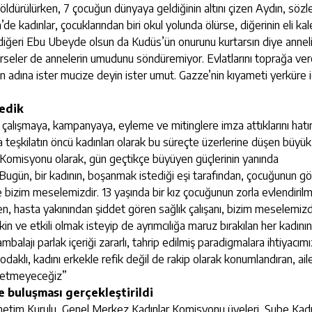
ürülürken, 7 çocuğun dünyaya geldiğinin altını çizen Aydın, sözle
’de kadınlar, çocuklarından biri okul yolunda ölürse, diğerinin eli ka
e diğeri Ebu Ubeyde olsun da Kudüs’ün onurunu kurtarsın diye annel
dürseler de annelerin umudunu söndüremiyor. Evlatlarını toprağa ve
un adına ister mucize deyin ister umut. Gazze’nin kıyameti yerküre i
medik
 çalışmaya, kampanyaya, eyleme ve mitinglere imza attıklarını hatı
da teşkilatın öncü kadınları olarak bu süreçte üzerlerine düşen büyük
r Komisyonu olarak, gün geçtikçe büyüyen güçlerinin yanında
i: “Bugün, bir kadının, boşanmak istediği eşi tarafından, çocuğunun g
 bizim meselemizdir. 13 yaşında bir kız çocuğunun zorla evlendirilm
, hasta yakınından şiddet gören sağlık çalışanı, bizim meselemizdi
 ve etkili olmak isteyip de ayrımcılığa maruz bırakılan her kadını
balajı parlak içeriği zararlı, tahrip edilmiş paradigmalara ihtiyacımı
daklı, kadını erkekle refik değil de rakip olarak konumlandıran, ail
, etmeyeceğiz”​
e buluşması gerçekleştirildi
önetim Kurulu, Genel Merkez Kadınlar Komisyonu üyeleri, Şube Kad