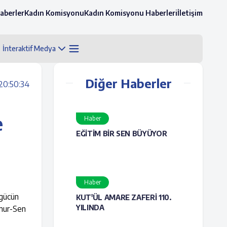
aberler
Kadın Komisyonu
Kadın Komisyonu Haberleri
İletişim
İnteraktif Medya
Diğer Haberler
20:50:34
e
Haber
EĞİTİM BİR SEN BÜYÜYOR
Haber
 gücün
KUT'ÜL AMARE ZAFERİ 110.
YILINDA
emur-Sen