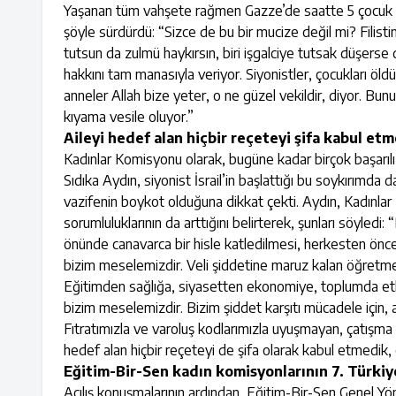
Yaşanan tüm vahşete rağmen Gazze’de saatte 5 çocuk öld
şöyle sürdürdü: “Sizce de bu bir mucize değil mi? Filistin
tutsun da zulmü haykırsın, biri işgalciye tutsak düşers
hakkını tam manasıyla veriyor. Siyonistler, çocukları öl
anneler Allah bize yeter, o ne güzel vekildir, diyor. Bun
kıyama vesile oluyor.”
Aileyi hedef alan hiçbir reçeteyi şifa kabul et
Kadınlar Komisyonu olarak, bugüne kadar birçok başarılı
Sıdıka Aydın, siyonist İsrail’in başlattığı bu soykırımda 
vazifenin boykot olduğuna dikkat çekti. Aydın, Kadınla
sorumluluklarının da arttığını belirterek, şunları söyled
önünde canavarca bir hisle katledilmesi, herkesten önce
bizim meselemizdir. Veli şiddetine maruz kalan öğretmen
Eğitimden sağlığa, siyasetten ekonomiye, toplumda etkin
bizim meselemizdir. Bizim şiddet karşıtı mücadele için, am
Fıtratımızla ve varoluş kodlarımızla uyuşmayan, çatışma o
hedef alan hiçbir reçeteyi de şifa olarak kabul etmedik
Eğitim-Bir-Sen kadın komisyonlarının 7. Türkiy
Açılış konuşmalarının ardından, Eğitim-Bir-Sen Genel Y