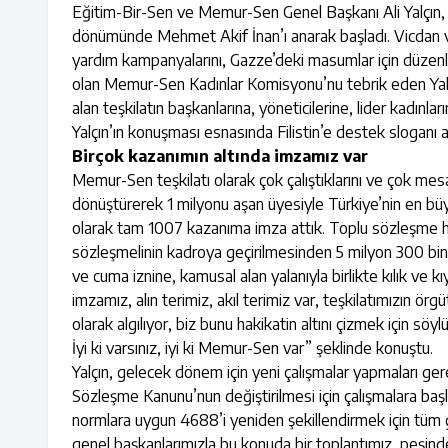
Eğitim-Bir-Sen ve Memur-Sen Genel Başkanı Ali Yalçın, p
dönümünde Mehmet Akif İnan’ı anarak başladı. Vicdan v
yardım kampanyalarını, Gazze’deki masumlar için düzenle
olan Memur-Sen Kadınlar Komisyonu’nu tebrik eden Yalçı
alan teşkilatın başkanlarına, yöneticilerine, lider kadın
Yalçın’ın konuşması esnasında Filistin’e destek sloganı atıl
Birçok kazanımın altında imzamız var
Memur-Sen teşkilatı olarak çok çalıştıklarını ve çok mesa
dönüştürerek 1 milyonu aşan üyesiyle Türkiye’nin en bü
olarak tam 1007 kazanıma imza attık. Toplu sözleşme hak
sözleşmelinin kadroya geçirilmesinden 5 milyon 300 bi
ve cuma iznine, kamusal alan yalanıyla birlikte kılık ve
imzamız, alın terimiz, akıl terimiz var, teşkilatımızın ö
olarak algılıyor, biz bunu hakikatin altını çizmek için 
İyi ki varsınız, iyi ki Memur-Sen var” şeklinde konuştu.
Yalçın, gelecek dönem için yeni çalışmalar yapmaları ge
Sözleşme Kanunu’nun değiştirilmesi için çalışmalara başl
normlara uygun 4688’i yeniden şekillendirmek için tüm g
genel başkanlarımızla bu konuda bir toplantımız, peşind