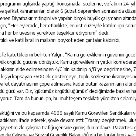
rogramın açılışında yaptığı konuşmada, sözlerine, vefatının 24. yıl
e şefkat kahramanları olarak 6 Şubat depremleri sonrasında düzen
nen Diyarbakır mitingini ve yapılan birçok büyük çalışmanın altınd
n, “Her eylemde, her etkinlikte, en üst düzeyde katılım için soru
larına her bir üyesine yürekten teşekkür ediyorum” dedi.
dı ve katil İsrail’in mallarını boykot eden çantalar kaldırıldı.
fe katettiklerini belirten Yalçın, “Kamu görevlilerinin güvenini güce
yük örgütlü gücüne dönüştük. Kamu görevlilerinin yetkili konfeder
kının elde edilmesinden 4/C’nin kaldırılıp 4/B’ye geçirilmesine, 
n kişiyi kapsayan 3600 ek göstergeye, toplu sözleşme ikramiyesi
 kıyafet dayatmasının çöpe atılmasına kadar bütün kazanımların altın
rgütlü gücü var. Biz, ‘gücümüz örgütlülüğümüz’ dediğimizde bazıları 
söylüyoruz. Tam da bunun için, bu muhteşem teşkilatı yürekten selaml
rektiğini ve bu kapsamda 4688 sayılı Kamu Görevlileri Sendikaları 
adıklarını ifade ederek, şöyle devam etti: “Yasayı değiştirmek, ulus
ayretimizle çalışma trafiği içerisine girmiş durumdayız. Pazartesi 
en de Çalışma ve Sosyal Güvenlik Bakanlığı’nda bir toplantımız var.