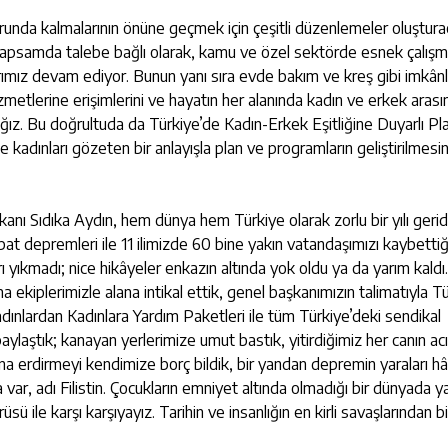
orunda kalmalarının önüne geçmek için çeşitli düzenlemeler oluşturac
 kapsamda talebe bağlı olarak, kamu ve özel sektörde esnek çalış
ız devam ediyor. Bunun yanı sıra evde bakım ve kreş gibi imkânla
hizmetlerine erişimlerini ve hayatın her alanında kadın ve erkek aras
acağız. Bu doğrultuda da Türkiye’de Kadın-Erkek Eşitliğine Duyarlı P
adınları gözeten bir anlayışla plan ve programların geliştirilmesin
ı Sıdıka Aydın, hem dünya hem Türkiye olarak zorlu bir yılı geri
 Şubat depremleri ile 11 ilimizde 60 bine yakın vatandaşımızı kaybettiğ
yıkmadı; nice hikâyeler enkazın altında yok oldu ya da yarım kaldı.
kiplerimizle alana intikal ettik, genel başkanımızın talimatıyla T
adınlardan Kadınlara Yardım Paketleri ile tüm Türkiye’deki sendikal
ylaştık; kanayan yerlerimize umut bastık, yitirdiğimiz her canın acı
a erdirmeyi kendimize borç bildik, bir yandan depremin yaraları hâ
r, adı Filistin. Çocukların emniyet altında olmadığı bir dünyada y
sü ile karşı karşıyayız. Tarihin ve insanlığın en kirli savaşlarından bi