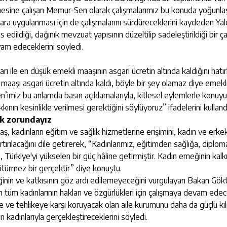
mesine çalışan Memur-Sen olarak çalışmalarımız bu konuda yoğunla
 uygulanması için de çalışmalarını sürdüreceklerini kaydeden Yalçı
is edildiği, dağınık mevzuat yapısının düzeltilip sadeleştirildiği bir ç
am edeceklerini söyledi.
ları ile en düşük emekli maaşının asgari ücretin altında kaldığını hatır
maaşı asgari ücretin altında kaldı, böyle bir şey olamaz diye emekli
miz bu anlamda basın açıklamalarıyla, kitlesel eylemlerle konuyu
n kesinlikle verilmesi gerektiğini söylüyoruz” ifadelerini kulland
k zorundayız
 kadınların eğitim ve sağlık hizmetlerine erişimini, kadın ve erke
artırılacağını dile getirerek, “Kadınlarımız, eğitimden sağlığa, diplom
, Türkiye'yi yükselen bir güç hâline getirmiştir. Kadın emeğinin kal
ötürmez bir gerçektir” diye konuştu.
inin ve katkısının göz ardı edilemeyeceğini vurgulayan Bakan Gök
tüm kadınlarının hakları ve özgürlükleri için çalışmaya devam edec
de ve tehlikeye karşı koruyacak olan aile kurumunu daha da güçlü k
kadınlarıyla gerçekleştireceklerini söyledi.