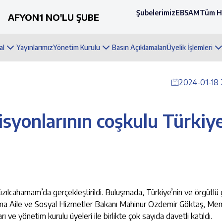
Şubelerimiz
EBSAM
Tüm H
AFYON1 NO'LU ŞUBE
al
Yayınlarımız
Yönetim Kurulu
Basın Açıklamaları
Üyelik İşlemleri
2024-01-18 
yonlarının coşkulu Türkiy
ılcahamam’da gerçekleştirildi. Buluşmada, Türkiye’nin ve örgütlü
ograma Aile ve Sosyal Hizmetler Bakanı Mahinur Özdemir Göktaş, M
ı ve yönetim kurulu üyeleri ile birlikte çok sayıda davetli katıldı.