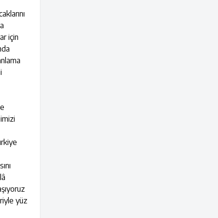
aklarını
ma
r için
ında
lanlama
i
de
imizi
ürkiye
sını
lâ
aşıyoruz
riyle yüz