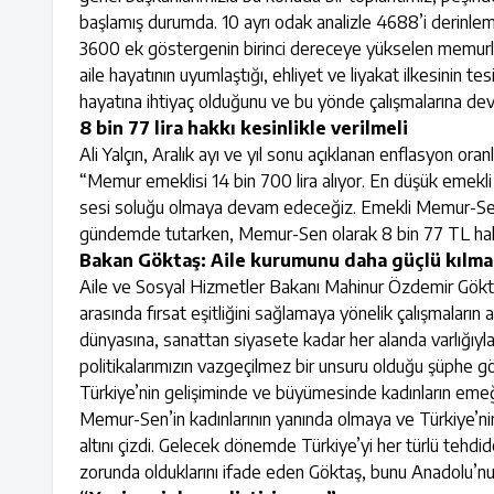
başlamış durumda. 10 ayrı odak analizle 4688’i derinle
3600 ek göstergenin birinci dereceye yükselen memurlara
aile hayatının uyumlaştığı, ehliyet ve liyakat ilkesinin tes
hayatına ihtiyaç olduğunu ve bu yönde çalışmalarına dev
8 bin 77 lira hakkı kesinlikle verilmeli
Ali Yalçın, Aralık ayı ve yıl sonu açıklanan enflasyon oran
“Memur emeklisi 14 bin 700 lira alıyor. En düşük emekli 
sesi soluğu olmaya devam edeceğiz. Emekli Memur-Sen’i
gündemde tutarken, Memur-Sen olarak 8 bin 77 TL hakkını
Bakan Göktaş: Aile kurumunu daha güçlü kılma
Aile ve Sosyal Hizmetler Bakanı Mahinur Özdemir Göktaş,
arasında fırsat eşitliğini sağlamaya yönelik çalışmaların 
dünyasına, sanattan siyasete kadar her alanda varlığıyla
politikalarımızın vazgeçilmez bir unsuru olduğu şüphe g
Türkiye’nin gelişiminde ve büyümesinde kadınların emeğ
Memur-Sen’in kadınlarının yanında olmaya ve Türkiye’nin 
altını çizdi. Gelecek dönemde Türkiye’yi her türlü tehdi
zorunda olduklarını ifade eden Göktaş, bunu Anadolu’nun 