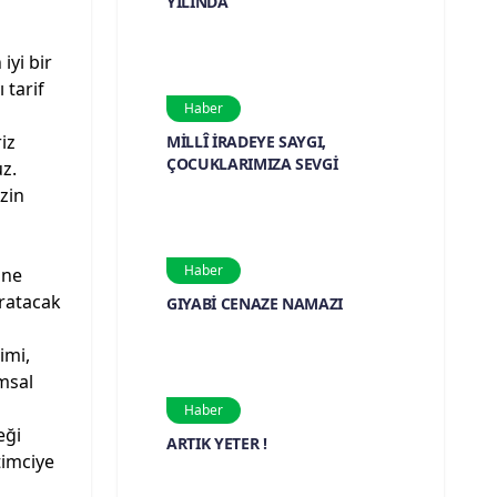
YILINDA
iyi bir
 tarif
Haber
iz
MİLLÎ İRADEYE SAYGI,
ÇOCUKLARIMIZA SEVGİ
z.
zin
Haber
ine
ğratacak
GIYABİ CENAZE NAMAZI
imi,
msal
Haber
eği
ARTIK YETER !
timciye