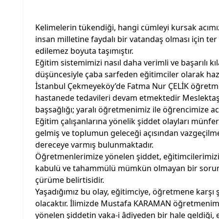
Kelimelerin tükendiği, hangi cümleyi kursak acımız
insan milletine faydalı bir vatandaş olması için te
edilemez boyuta taşımıştır.
Eğitim sistemimizi nasıl daha verimli ve başarılı kı
düşüncesiyle çaba sarfeden eğitimciler olarak haz
İstanbul Çekmeyeköy’de Fatma Nur ÇELİK öğretmeni
hastanede tedavileri devam etmektedir Meslektaşı
başsağlığı; yaralı öğretmenimiz ile öğrencimize acil
Eğitim çalışanlarına yönelik şiddet olayları münfe
gelmiş ve toplumun geleceği açısından vazgeçilm
dereceye varmış bulunmaktadır.
Öğretmenlerimize yönelen şiddet, eğitimcilerimizin
kabulü ve tahammülü mümkün olmayan bir sorun a
çürüme belirtisidir.
Yaşadığımız bu olay, eğitimciye, öğretmene karşı 
olacaktır. İlimizde Mustafa KARAMAN öğretmenimize
yönelen şiddetin vaka-i âdiyeden bir hale geldiği, e