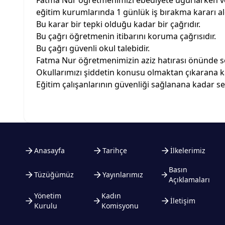
Fatma Nur öğretmenimizi ebediyete uğurlarken ve
eğitim kurumlarında 1 günlük iş bırakma kararı al
Bu karar bir tepki olduğu kadar bir çağrıdır.
Bu çağrı öğretmenin itibarını koruma çağrısıdır.
Bu çağrı güvenli okul talebidir.
Fatma Nur öğretmenimizin aziz hatırası önünde s
Okullarımızı şiddetin konusu olmaktan çıkarana 
Eğitim çalışanlarının güvenliği sağlanana kadar 
Anasayfa
Tarihçe
İlkelerimiz
Basın
Tüzüğümüz
Yayınlarımız
Açıklamaları
Yönetim
Kadın
İletişim
Kurulu
Komisyonu