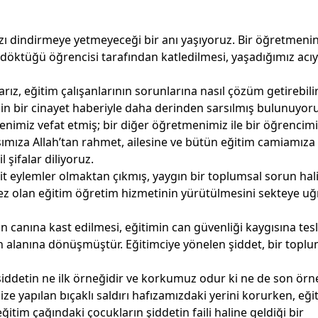
ı dindirmeye yetmeyeceği bir anı yaşıyoruz. Bir öğretmenin 
r döktüğü öğrencisi tarafından katledilmesi, yaşadığımız acıyı
larız, eğitim çalışanlarının sorunlarına nasıl çözüm getirebilir
in bir cinayet haberiyle daha derinden sarsılmış bulunuyoru
miz vefat etmiş; bir diğer öğretmenimiz ile bir öğrencimi
mıza Allah’tan rahmet, ailesine ve bütün eğitim camiamıza
 şifalar diliyoruz.
rit eylemler olmaktan çıkmış, yaygın bir toplumsal sorun hal
ez olan eğitim öğretim hizmetinin yürütülmesini sekteye u
 canına kast edilmesi, eğitimin can güvenliği kaygısına tesl
lanına dönüşmüştür. Eğitimciye yönelen şiddet, bir toplu
şiddetin ne ilk örneğidir ve korkumuz odur ki ne de son örn
 yapılan bıçaklı saldırı hafızamızdaki yerini korurken, eği
ğitim çağındaki çocukların şiddetin faili haline geldiği bir