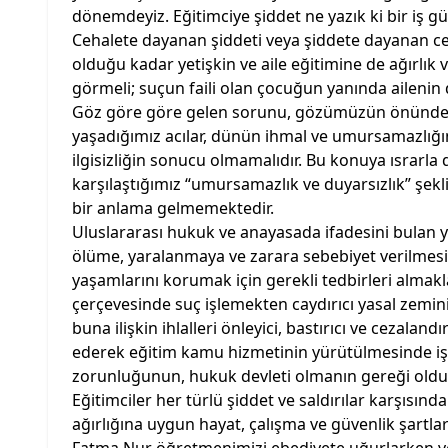
dönemdeyiz. Eğitimciye şiddet ne yazık ki bir iş 
Cehalete dayanan şiddeti veya şiddete dayanan ceh
olduğu kadar yetişkin ve aile eğitimine de ağırlı
görmeli; suçun faili olan çocuğun yanında aileni
Göz göre göre gelen sorunu, gözümüzün önünde
yaşadığımız acılar, dünün ihmal ve umursamazlığı
ilgisizliğin sonucu olmamalıdır. Bu konuya ısrar
karşılaştığımız “umursamazlık ve duyarsızlık” şe
bir anlama gelmemektedir.
Uluslararası hukuk ve anayasada ifadesini bulan ya
ölüme, yaralanmaya ve zarara sebebiyet verilmes
yaşamlarını korumak için gerekli tedbirleri alma
çerçevesinde suç işlemekten caydırıcı yasal zemini
buna ilişkin ihlalleri önleyici, bastırıcı ve cezalan
ederek eğitim kamu hizmetinin yürütülmesinde iş 
zorunluğunun, hukuk devleti olmanın gereği oldu
Eğitimciler her türlü şiddet ve saldırılar karşısın
ağırlığına uygun hayat, çalışma ve güvenlik şartlar