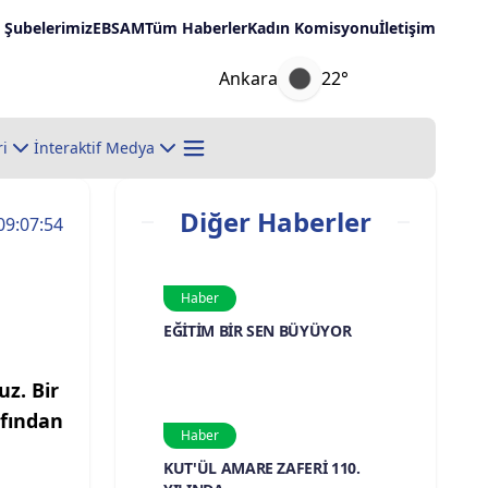
Şubelerimiz
EBSAM
Tüm Haberler
Kadın Komisyonu
İletişim
Ankara
22°
ri
İnteraktif Medya
Diğer Haberler
09:07:54
Haber
EĞİTİM BİR SEN BÜYÜYOR
z. Bir
afından
Haber
KUT'ÜL AMARE ZAFERİ 110.