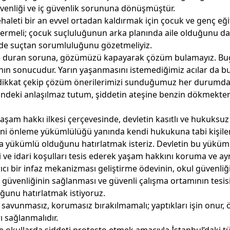
güvenliği ve iç güvenlik sorununa dönüşmüştür.
aleti bir an evvel ortadan kaldırmak için çocuk ve genç eğ
k vermeli; çocuk suçluluğunun arka planında aile olduğunu da
n de suçtan sorumluluğunu gözetmeliyiz.
 duran soruna, gözümüzü kapayarak çözüm bulamayız. B
nın sonucudur. Yarın yaşanmasını istemediğimiz acılar da 
la dikkat çekip çözüm önerilerimizi sunduğumuz her durumd
klindeki anlaşılmaz tutum, şiddetin ateşine benzin dökmekte
şam hakkı ilkesi çerçevesinde, devletin kasıtlı ve hukuksuz
ini önleme yükümlülüğü yanında kendi hukukuna tabi kişile
kla yükümlü olduğunu hatırlatmak isteriz. Devletin bu yüküm
 ve idari koşulları tesis ederek yaşam hakkını koruma ve ay
dırıcı bir infaz mekanizması geliştirme ödevinin, okul güvenliği
güvenliğinin sağlanması ve güvenli çalışma ortamının tesis
ğunu hatırlatmak istiyoruz.
da savunmasız, korumasız bırakılmamalı; yaptıkları işin onur,
ı sağlanmalıdır.