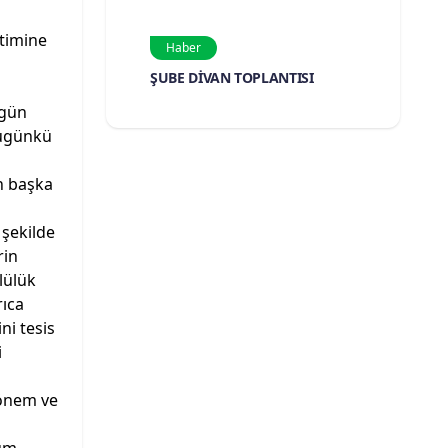
itimine
Haber
ŞUBE DİVAN TOPLANTISI
ugün
bugünkü
a
n başka
 şekilde
rin
lülük
rıca
ni tesis
i
 önem ve