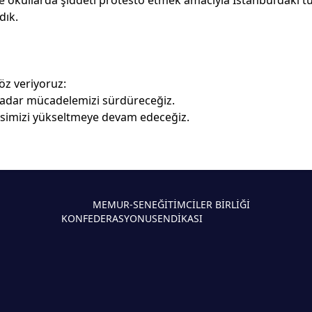
 okullarda şiddeti protesto etmek amacıyla İstanbul’daki 
dık.
öz veriyoruz:
kadar mücadelemizi sürdüreceğiz.
sesimizi yükseltmeye devam edeceğiz.
MEMUR-SEN
EĞİTİMCİLER BİRLİĞİ
KONFEDERASYONU
SENDİKASI