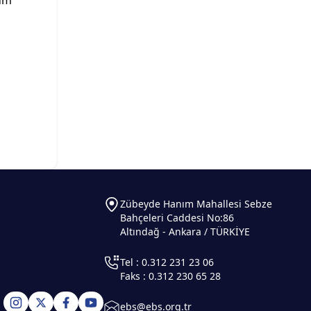
tüm
Zübeyde Hanım Mahallesi Sebze
Bahçeleri Caddesi No:86
Altındağ - Ankara / TÜRKİYE
Tel : 0.312 231 23 06
Faks : 0.312 230 65 28
ebs@ebs.org.tr