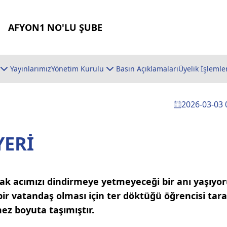
AFYON1 NO'LU ŞUBE
Yayınlarımız
Yönetim Kurulu
Basın Açıklamaları
Üyelik İşlemle
2026-03-03 
YERİ
ak acımızı dindirmeye yetmeyeceği bir anı yaşıyoru
 bir vatandaş olması için ter döktüğü öğrencisi tar
mez boyuta taşımıştır.