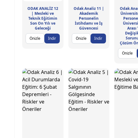
ODAK ANALİZ 12
Odak Analiz 11 |
Odak Anal
| Mesleki ve
Akademik
Üniversit
Teknik Eğitimin
Personelin
Persone
Son On Yılı ve
İstihdamı ve İş
Üniversi
Geleceği
Güvencesi
Arası 
Değişik
Sorun
Önizle
İndir
Önizle
İndir
Çözüm Öne
Önizle