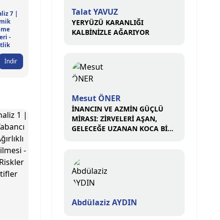
Talat YAVUZ
liz 7 |
mik
YERYÜZÜ KARANLIĞI
lme
KALBİNİZLE AĞARIYOR
eri -
tlik
İndir
Mesut ÖNER
İNANCIN VE AZMİN GÜÇLÜ
MİRASI: ZİRVELERİ AŞAN,
GELECEĞE UZANAN KOCA BİR
ÇINAR
Abdülaziz AYDIN