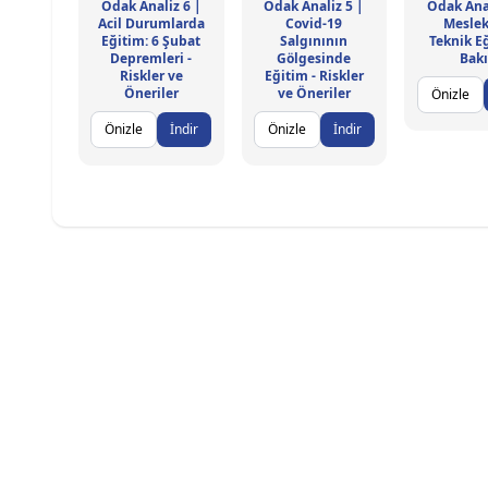
Odak Analiz 6 |
Odak Analiz 5 |
Odak Anal
Acil Durumlarda
Covid-19
Meslek
Eğitim: 6 Şubat
Salgınının
Teknik E
Depremleri -
Gölgesinde
Bakı
Riskler ve
Eğitim - Riskler
Öneriler
ve Öneriler
Önizle
Önizle
İndir
Önizle
İndir