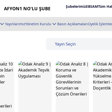
Şubelerimiz
EBSAM
Tüm Hab
AFYON1 NO'LU ŞUBE
Yayınlarımız
Yönetim Kurulu
Basın Açıklamaları
Üyelik İşlemle