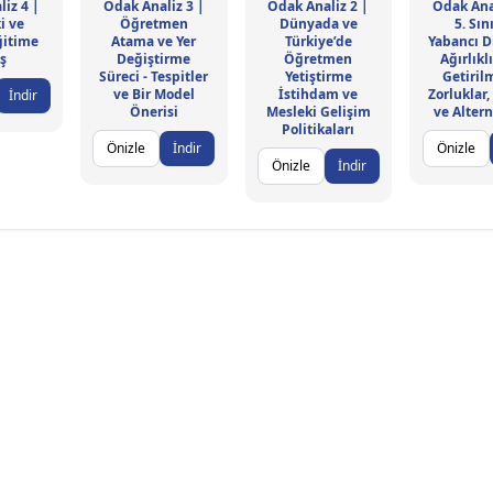
iz 4 |
Odak Analiz 3 |
Odak Analiz 2 |
Odak Ana
i ve
Öğretmen
Dünyada ve
5. Sın
ğitime
Atama ve Yer
Türkiye’de
Yabancı Di
ş
Değiştirme
Öğretmen
Ağırlıkl
Süreci - Tespitler
Yetiştirme
Getirilm
ve Bir Model
İstihdam ve
Zorluklar,
İndir
Önerisi
Mesleki Gelişim
ve Altern
Politikaları
Önizle
İndir
Önizle
Önizle
İndir