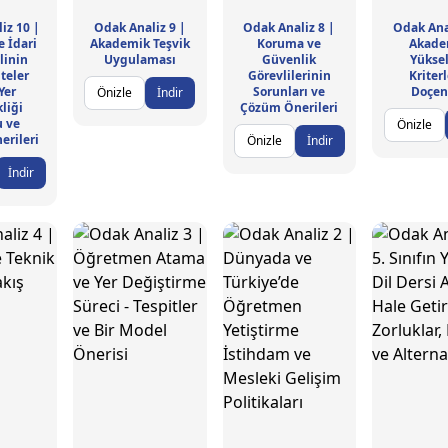
iz 10 |
Odak Analiz 9 |
Odak Analiz 8 |
Odak Ana
e İdari
Akademik Teşvik
Koruma ve
Akade
linin
Uygulaması
Güvenlik
Yükse
teler
Görevlilerinin
Kriterl
Yer
Sorunları ve
Doçen
Önizle
İndir
liği
Çözüm Önerileri
u ve
Önizle
rileri
Önizle
İndir
İndir