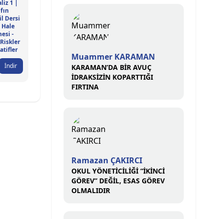
liz 1 |
ıfın
l Dersi
ı Hale
esi -
 Riskler
atifler
Muammer KARAMAN
İndir
KARAMAN’DA BİR AVUÇ
İDRAKSİZİN KOPARTTIĞI
FIRTINA
Ramazan ÇAKIRCI
OKUL YÖNETİCİLİĞİ “İKİNCİ
GÖREV” DEĞİL, ESAS GÖREV
OLMALIDIR