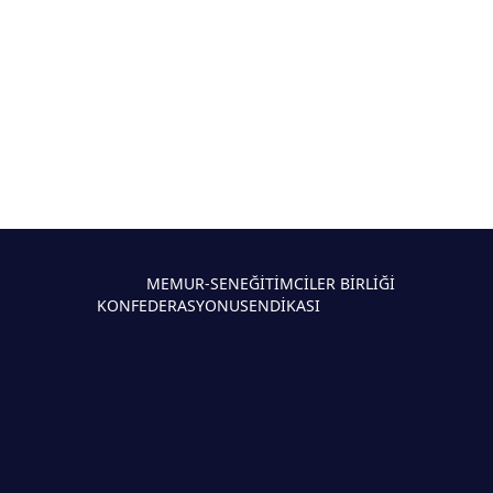
MEMUR-SEN
EĞİTİMCİLER BİRLİĞİ
KONFEDERASYONU
SENDİKASI