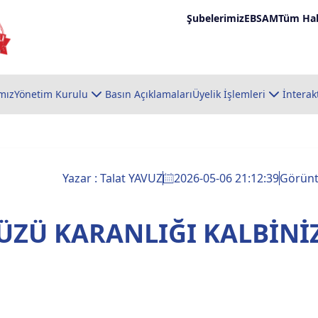
Şubelerimiz
EBSAM
Tüm Hab
mız
Yönetim Kurulu
Basın Açıklamaları
Üyelik İşlemleri
İnterak
Yazar : Talat YAVUZ
2026-05-06 21:12:39
Görün
ÜZÜ KARANLIĞI KALBİNİ