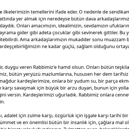
 ilkelerimizin temellerini ifade eder. O nedenle de sendika
hattında yer almak için neredeyse bütün dava arkadaşlarımı
daydık. Onları amacımızın, idealimizin, sevdamızın ufukları
rama gider gibi adeta çocuklar gibi sevinerek gittiler. Bu y
bitebilirdi. Ama arkadaşlarımızın mukadder sonu muazzam b
kardeşçebirliğimizin ne kadar güçlü, sağlam olduğunu ortay
ikir, duygu veren Rabbimiz'e hamd olsun. Onları bütün teşkil
imiz, bütün yeryüzü mazlumlarına, hususen her dem tarifsiz
mağdur kardeşlerimize, onlara bir yudum su, bir parça ekme
ne karşı savaşmak için büyük bir arzu duyan, bunun için yolla
ğini versin. Kardeşlerimizi uğurladık. Rabbimiz onlara cenne
in.
, adalet için zulme karşı, özgürlük için işgale karşı tarihi bi
, ümmet ve en önemlisi bütün bir insanlık için, çağlara mal o