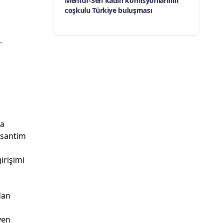
Memur-Sen kadın komisyonlarının
coşkulu Türkiye buluşması
.
na
 santim
irişimi
dan
ven