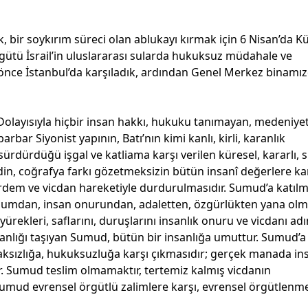
 bir soykırım süreci olan ablukayı kırmak için 6 Nisan’da K
gütü İsrail’in uluslararası sularda hukuksuz müdahale ve
nce İstanbul’da karşıladık, ardından Genel Merkez binamı
. Dolayısıyla hiçbir insan hakkı, hukuku tanımayan, medeniye
bar Siyonist yapının, Batı’nın kimi kanlı, kirli, karanlık
ürdürdüğü işgal ve katliama karşı verilen küresel, kararlı, s
din, coğrafya farkı gözetmeksizin bütün insanî değerlere ka
, erdem ve vicdan hareketiyle durdurulmasıdır. Sumud’a katıl
mdan, insan onurundan, adaletten, özgürlükten yana olma
kleri, saflarını, duruşlarını insanlık onuru ve vicdanı ad
insanlığı taşıyan Sumud, bütün bir insanlığa umuttur. Sumud’
aksızlığa, hukuksuzluğa karşı çıkmasıdır; gerçek manada ins
r. Sumud teslim olmamaktır, tertemiz kalmış vicdanın
. Sumud evrensel örgütlü zalimlere karşı, evrensel örgütlenm