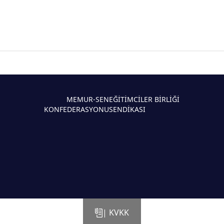
MEMUR-SEN
EĞİTİMCİLER BİRLİĞİ
KONFEDERASYONU
SENDİKASI
| KVKK