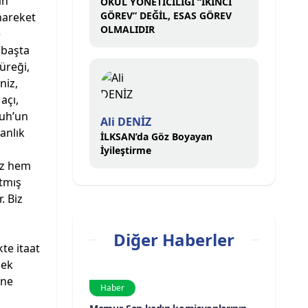
an
OKUL YÖNETİCİLİĞİ “İKİNCİ
GÖREV” DEĞİL, ESAS GÖREV
hareket
OLMALIDIR
e
 başta
üreği,
niz,
açı,
Nuh’un
Ali DENİZ
anlık
İLKSAN’da Göz Boyayan
İyileştirme
iz hem
atmış
. Biz
Diğer Haberler
kte itaat
çek
 ne
Haber