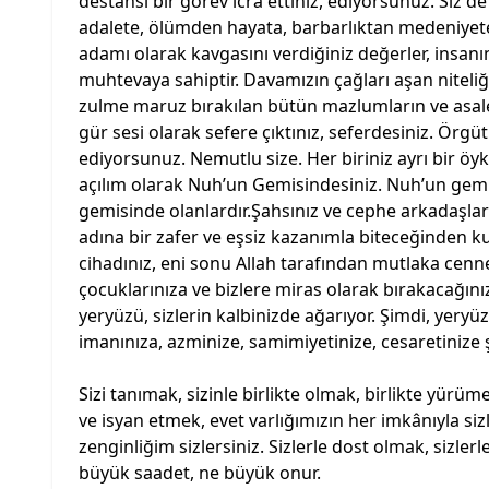
destansı bir görev icra ettiniz, ediyorsunuz. Siz d
adalete, ölümden hayata, barbarlıktan medeniyete u
adamı olarak kavgasını verdiğiniz değerler, insanın
muhtevaya sahiptir. Davamızın çağları aşan niteli
zulme maruz bırakılan bütün mazlumların ve asalet
gür sesi olarak sefere çıktınız, seferdesiniz. Örgütl
ediyorsunuz. Nemutlu size. Her biriniz ayrı bir öykü,
açılım olarak Nuh’un Gemisindesiniz. Nuh’un gemi
gemisinde olanlardır.Şahsınız ve cephe arkadaşla
adına bir zafer ve eşsiz kazanımla biteceğinden 
cihadınız, eni sonu Allah tarafından mutlaka cenn
çocuklarınıza ve bizlere miras olarak bırakacağınız
yeryüzü, sizlerin kalbinizde ağarıyor. Şimdi, yery
imanınıza, azminize, samimiyetinize, cesaretinize
Sizi tanımak, sizinle birlikte olmak, birlikte yürüme
ve isyan etmek, evet varlığımızın her imkânıyla si
zenginliğim sizlersiniz. Sizlerle dost olmak, sizle
büyük saadet, ne büyük onur.