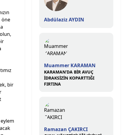
mızın
z öne
Abdülaziz AYDIN
na
olun,
ir
a
Muammer KARAMAN
atımız
KARAMAN’DA BİR AVUÇ
İDRAKSİZİN KOPARTTIĞI
FIRTINA
k, bir
r
t
r eylem
lacak
Ramazan ÇAKIRCI