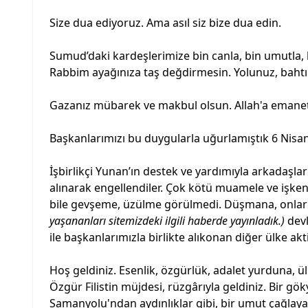
Size dua ediyoruz. Ama asıl siz bize dua edin.
Sumud’daki kardeşlerimize bin canla, bin umutla, b
Rabbim ayağınıza taş değdirmesin. Yolunuz, bahtın
Gazanız mübarek ve makbul olsun. Allah'a emanet
Başkanlarımızı bu duygularla uğurlamıştık 6 Nisan
İşbirlikçi Yunan’ın destek ve yardımıyla arkadaşlar
alınarak engellendiler. Çok kötü muamele ve işke
bile gevşeme, üzülme görülmedi. Düşmana, onları ti
yaşananları sitemizdeki ilgili haberde yayınladık.)
devl
ile başkanlarımızla birlikte alıkonan diğer ülke akti
Hoş geldiniz. Esenlik, özgürlük, adalet yurduna, ül
Özgür Filistin müjdesi, rüzgârıyla geldiniz. Bir gö
Samanyolu'ndan aydınlıklar gibi, bir umut çağlayanı