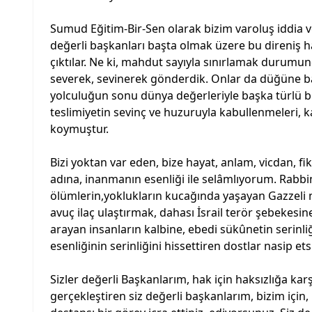
Sumud Eğitim-Bir-Sen olarak bizim varoluş iddia ve
değerli başkanları başta olmak üzere bu direniş 
çıktılar. Ne ki, mahdut sayıyla sınırlamak durumun
severek, sevinerek gönderdik. Onlar da düğüne bay
yolculuğun sonu dünya değerleriyle başka türlü 
teslimiyetin sevinç ve huzuruyla kabullenmeleri, 
koymuştur.
Bizi yoktan var eden, bize hayat, anlam, vicdan, f
adına, inanmanın esenliği ile selâmlıyorum. Rabb
ölümlerin,yoklukların kucağında yaşayan Gazzeli 
avuç ilaç ulaştırmak, dahası İsrail terör şebekesi
arayan insanların kalbine, ebedi sükûnetin serinli
esenliğinin serinliğini hissettiren dostlar nasip ets
Sizler değerli Başkanlarım, hak için haksızlığa karşı
gerçekleştiren siz değerli başkanlarım, bizim için