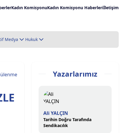
erler
Kadın Komisyonu
Kadın Komisyonu Haberleri
İletişim
tif Medya
Hukuk
Yazarlarımız
tülenme
ZLE
Ali YALÇIN
Tarihin Doğru Tarafında
Sendikacılık