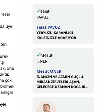
üresel
zda üye
Talat YAVUZ
YERYÜZÜ KARANLIĞI
KALBİNİZLE AĞARIYOR
tten
ürekli
rşı
mak, onu
Mesut ÖNER
ktır.
İNANCIN VE AZMİN GÜÇLÜ
ına çok
MİRASI: ZİRVELERİ AŞAN,
a binmek
GELECEĞE UZANAN KOCA BİR
ÇINAR
anlığın
eyle