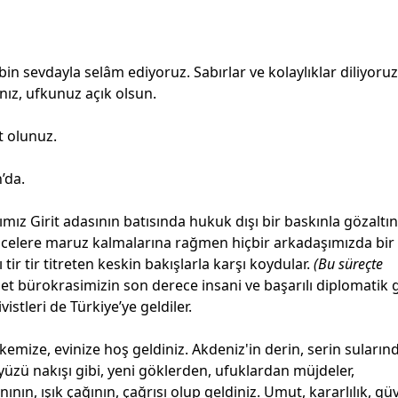
in sevdayla selâm ediyoruz. Sabırlar ve kolaylıklar diliyoruz
ız, ufkunuz açık olsun.
 olunuz.
’da.
ımız Girit adasının batısında hukuk dışı bir baskınla gözaltı
ncelere maruz kalmalarına rağmen hiçbir arkadaşımızda bir
r tir titreten keskin bakışlarla karşı koydular.
(Bu süreçte
et bürokrasimizin son derece insani ve başarılı diplomatik g
vistleri de Türkiye’ye geldiler.
kemize, evinize hoş geldiniz. Akdeniz'in derin, serin suların
kyüzü nakışı gibi, yeni göklerden, ufuklardan müjdeler,
nın, ışık çağının, çağrısı olup geldiniz. Umut, kararlılık, gü