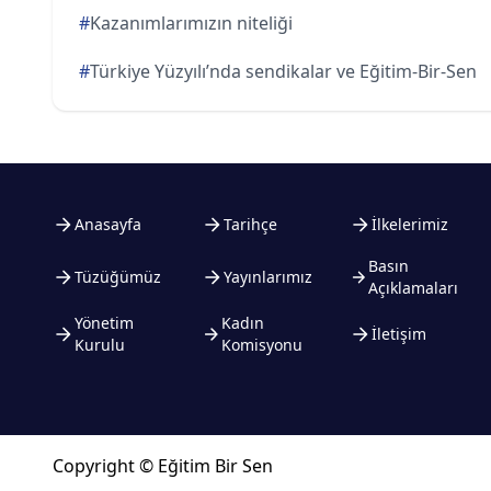
#
Kazanımlarımızın niteliği
#
Türkiye Yüzyılı’nda sendikalar ve Eğitim-Bir-Sen
Anasayfa
Tarihçe
İlkelerimiz
Basın
Tüzüğümüz
Yayınlarımız
Açıklamaları
Yönetim
Kadın
İletişim
Kurulu
Komisyonu
Copyright © Eğitim Bir Sen