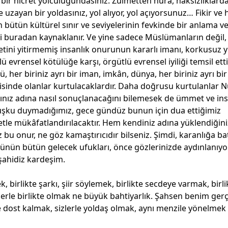
e bir hicret yolculuğundasınız. Zulmetten nura, haksızlıklard
zayan bir yoldasınız, yol alıyor, yol açıyorsunuz… Fikir ve 
 bütün kültürel sınır ve seviyelerinin fevkinde bir anlama v
ği buradan kaynaklanır. Ve yine sadece Müslümanların değil,
ini yitirmemiş insanlık onurunun kararlı imanı, korkusuz y
ü evrensel kötülüğe karşı, örgütlü evrensel iyiliği temsil etti
 her biriniz ayrı bir iman, imkân, dünya, her biriniz ayrı bir 
sinde olanlar kurtulacaklardır. Daha doğrusu kurtulanlar 
rınız adına nasıl sonuçlanacağını bilemesek de ümmet ve ins
kuşku duymadığımız, gece gündüz bunun için dua ettiğimiz
etle mükâfatlandırılacaktır. Hem kendiniz adına yüklendiğin
 bu onur, ne göz kamaştırıcıdır bilseniz. Şimdi, karanlığa b
üzünün bütün gelecek ufukları, önce gözlerinizde aydınlanıyor
 şahidiz kardeşim.
k, birlikte şarkı, şiir söylemek, birlikte secdeye varmak, birli
zlerle birlikte olmak ne büyük bahtiyarlık. Şahsen benim ger
rle dost kalmak, sizlerle yoldaş olmak, aynı menzile yönelmek