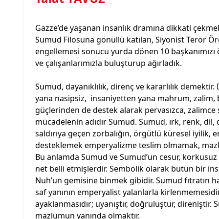
Gazze’de yaşanan insanlık dramına dikkati çekmek,
Sumud Filosuna gönüllü katılan, Siyonist Terör Ör
engellemesi sonucu yurda dönen 10 başkanımızı ö
ve çalışanlarımızla buluşturup ağırladık.
Sumud, dayanıklılık, direnç ve kararlılık demektir
yana nasipsiz, insaniyetten yana mahrum, zalim, bar
güçlerinden de destek alarak pervasızca, zalimce s
mücadelenin adıdır Sumud. Sumud, ırk, renk, dil, 
saldırıya geçen zorbalığın, örgütlü küresel iyilik
desteklemek emperyalizme teslim olmamak, mazlu
Bu anlamda Sumud ve Sumud’un cesur, korkusuz yüre
net belli etmişlerdir. Sembolik olarak bütün bir 
Nuh’un gemisine binmek gibidir. Sumud fıtratın h
saf yanının emperyalist yalanlarla kirlenmemesidi
ayaklanmasıdır; uyanıştır, doğruluştur, direniştir
mazlumun yanında olmaktır.