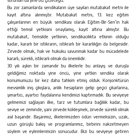
sorunları da yine biz çözeceğiz.
Bu zor zamanlarda sendikaların üye sayıları mutabakat metni ile
kayıt altına alınmıştır. Mutabakat metni, 13. kez eğitim
çalışanlarının en büyük sendikası olarak Eğitim-Bir-Sen’in hak
ettiği temsil yetkisini onaylamış, kayıt altına almıştır. Bu
mutabakat, temsilde yetkinin, sendikacılıkta etkinin olduğu
kadar, kararlı bir istikrarın, istikrarlı bir kararlılığın da belgesidir.
Zirvede olmak, hak ve hukuku savunmak kadar bu mücadelede
kararlı, sürekli, istikrarlı olmak da önemlidir.
30 yılı aşkın bir zamandır bu ilkelerle bu anlayış ve duruşla
geldiğimiz noktada yine öncü, yine yetkin sendika olarak
konumumuzu bir kez daha tahkim etmiş olduk. Konjonktürün
mevsimlik iniş çıkışlara, anlık hesapların gelip geçici çıkarlarına,
şımartıcı, ayartıcı faydalarına kendimizi kaptırmadık. Bu seviyeye
gelmemizi sağlayan ilke, tarz ve tutumlara bağlılık kadar, bu
seviye ve zeminde, yani zirvede kökleşmek, zirvede sürekli olmak
asıl başarıdır. Başarımız, ilkelerimizden ödün vermeksizin, uzak,
uzun görüşlü bakış ve programlarımız, birbirini nakzetmeyen
söylem ve eylemlerimizin sonucudur. Bizi bu seviyeye getiren