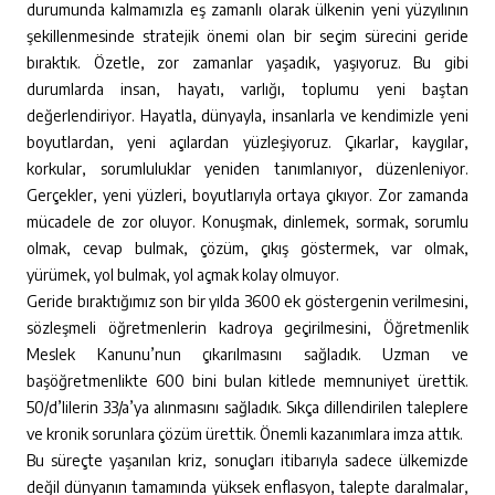
durumunda kalmamızla eş zamanlı olarak ülkenin yeni yüzyılının
şekillenmesinde stratejik önemi olan bir seçim sürecini geride
bıraktık. Özetle, zor zamanlar yaşadık, yaşıyoruz. Bu gibi
durumlarda insan, hayatı, varlığı, toplumu yeni baştan
değerlendiriyor. Hayatla, dünyayla, insanlarla ve kendimizle yeni
boyutlardan, yeni açılardan yüzleşiyoruz. Çıkarlar, kaygılar,
korkular, sorumluluklar yeniden tanımlanıyor, düzenleniyor.
Gerçekler, yeni yüzleri, boyutlarıyla ortaya çıkıyor. Zor zamanda
mücadele de zor oluyor. Konuşmak, dinlemek, sormak, sorumlu
olmak, cevap bulmak, çözüm, çıkış göstermek, var olmak,
yürümek, yol bulmak, yol açmak kolay olmuyor.
Geride bıraktığımız son bir yılda 3600 ek göstergenin verilmesini,
sözleşmeli öğretmenlerin kadroya geçirilmesini, Öğretmenlik
Meslek Kanunu’nun çıkarılmasını sağladık. Uzman ve
başöğretmenlikte 600 bini bulan kitlede memnuniyet ürettik.
50/d’lilerin 33/a’ya alınmasını sağladık. Sıkça dillendirilen taleplere
ve kronik sorunlara çözüm ürettik. Önemli kazanımlara imza attık.
Bu süreçte yaşanılan kriz, sonuçları itibarıyla sadece ülkemizde
değil dünyanın tamamında yüksek enflasyon, talepte daralmalar,