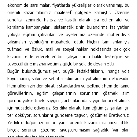
ekonomide sarsılmalar, fiyatlarda yükselişler olarak yansımış, bu
önemli kazanımlarımız maalesef gölgede kalmıştır. Üzerine
sendikal zeminde haksız ve kasıtlı olarak icra edilen algı ve
karalama kampanyaları, sistematik zihin bulandırma faaliyetleri
yoluyla eğitim çalışanları ve üyelerimiz üzerinde mühendislik
çalışmaları yapıldığını müşahede ettik. Hiçbiri tam anlamıyla
tutmadı ve özlük, mali ve sosyal haklar noktasında pek çok
kazanım elde ederek eğitim çalışanlarının haklı desteğine ve
teveccühüne mazhariyetimiz güçlü bir şekilde devam etti.
Bugün bulunduğumuz yer, büyük fedakârlıkların, inançla yola
koyulmanın, sabır ve sebatla adım adım yol almanın neticesidir.
Hem ülkemizin demokratik standardını yükseltmek hem de kamu
görevlilerinin, eğitim çalışanlarının sorunlarını çözmek, alım
gücünü yükseltmek, saygın iş ortamlarında saygın bir ücret almak
için mücadele ediyoruz. Sendika olarak, tüm eğitim çalışanları için
ter döküyor, sorunlarını gündeme taşıyor, çözümler üretiyoruz.
Yetkili olduğumuzdan bu yana önemli kazanımlara imza attık,
birçok sorunun çözüme kavuşturulmasını sağladık. Var olan