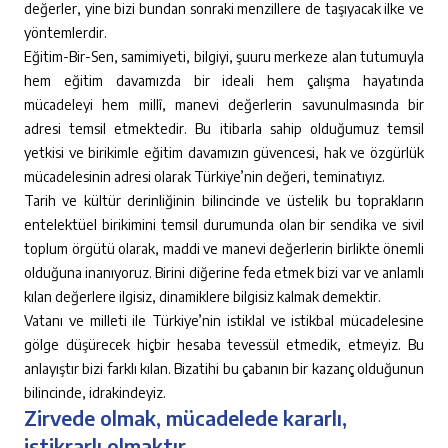
değerler, yine bizi bundan sonraki menzillere de taşıyacak ilke ve
yöntemlerdir.
Eğitim-Bir-Sen, samimiyeti, bilgiyi, şuuru merkeze alan tutumuyla
hem eğitim davamızda bir ideali hem çalışma hayatında
mücadeleyi hem millî, manevi değerlerin savunulmasında bir
adresi temsil etmektedir. Bu itibarla sahip olduğumuz temsil
yetkisi ve birikimle eğitim davamızın güvencesi, hak ve özgürlük
mücadelesinin adresi olarak Türkiye’nin değeri, teminatıyız.
Tarih ve kültür derinliğinin bilincinde ve üstelik bu toprakların
entelektüel birikimini temsil durumunda olan bir sendika ve sivil
toplum örgütü olarak, maddi ve manevi değerlerin birlikte önemli
olduğuna inanıyoruz. Birini diğerine feda etmek bizi var ve anlamlı
kılan değerlere ilgisiz, dinamiklere bilgisiz kalmak demektir.
Vatanı ve milleti ile Türkiye’nin istiklal ve istikbal mücadelesine
gölge düşürecek hiçbir hesaba tevessül etmedik, etmeyiz. Bu
anlayıştır bizi farklı kılan. Bizatihi bu çabanın bir kazanç olduğunun
bilincinde, idrakindeyiz.
Zirvede olmak, mücadelede kararlı,
istikrarlı olmaktır