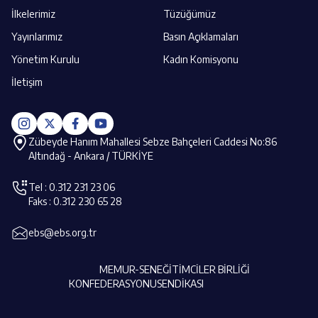
İlkelerimiz
Tüzüğümüz
Yayınlarımız
Basın Açıklamaları
Yönetim Kurulu
Kadın Komisyonu
İletişim
Zübeyde Hanım Mahallesi Sebze Bahçeleri Caddesi No:86
Altındağ - Ankara / TÜRKİYE
Tel : 0.312 231 23 06
Faks : 0.312 230 65 28
ebs@ebs.org.tr
MEMUR-SEN
EĞİTİMCİLER BİRLİĞİ
KONFEDERASYONU
SENDİKASI