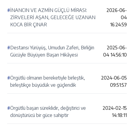
#
İNANCIN VE AZMİN GÜÇLÜ MİRASI:
2026-06-
ZİRVELERİ AŞAN, GELECEĞE UZANAN
04
KOCA BİR ÇINAR
16:24:59
#
Destansı Yürüyüş, Umudun Zaferi, Birliğin
2025-06-
Gücüyle Büyüyen Başarı Hikâyesi
04 14:56:10
#
Örgütlü olmanın bereketiyle birleştik,
2024-06-05
birleştikçe büyüdük ve güçlendik
09:51:57
#
Örgütlü başarı süreklidir, değiştirici ve
2024-02-15
dönüştürücü bir güce sahiptir
14:18:11