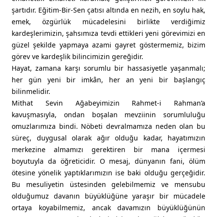
şartıdır. Eğitim-Bir-Sen çatısı altında en nezih, en soylu hak,
emek, özgürlük mücadelesini birlikte verdiğimiz
kardeşlerimizin, şahsımıza tevdi ettikleri yeni görevimizi en
güzel şekilde yapmaya azami gayret göstermemiz, bizim
görev ve kardeşlik bilincimizin gereğidir.
Hayat, zamana karşı sorumlu bir hassasiyetle yaşanmalı;
her gün yeni bir imkân, her an yeni bir başlangıç
bilinmelidir.
Mithat Sevin Ağabeyimizin Rahmet-i Rahman’a
kavuşmasıyla, ondan boşalan mevziinin sorumluluğu
omuzlarımıza bindi. Nöbeti devralmamıza neden olan bu
süreç, duygusal olarak ağır olduğu kadar, hayatımızın
merkezine almamızı gerektiren bir mana içermesi
boyutuyla da öğreticidir. O mesaj, dünyanın fani, ölüm
ötesine yönelik yaptıklarımızın ise baki olduğu gerçeğidir.
Bu mesuliyetin üstesinden gelebilmemiz ve mensubu
olduğumuz davanın büyüklüğüne yaraşır bir mücadele
ortaya koyabilmemiz, ancak davamızın büyüklüğünün