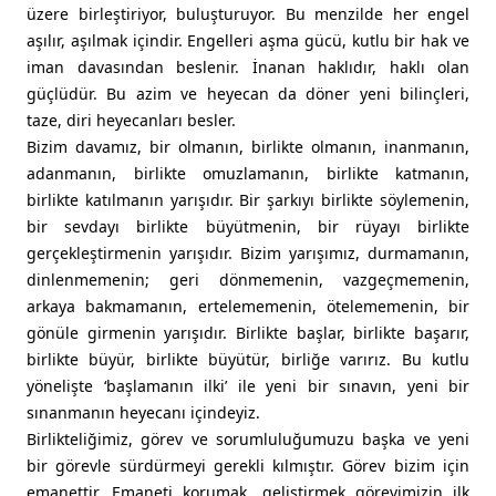
üzere birleştiriyor, buluşturuyor. Bu menzilde her engel
aşılır, aşılmak içindir. Engelleri aşma gücü, kutlu bir hak ve
iman davasından beslenir. İnanan haklıdır, haklı olan
güçlüdür. Bu azim ve heyecan da döner yeni bilinçleri,
taze, diri heyecanları besler.
Bizim davamız, bir olmanın, birlikte olmanın, inanmanın,
adanmanın, birlikte omuzlamanın, birlikte katmanın,
birlikte katılmanın yarışıdır. Bir şarkıyı birlikte söylemenin,
bir sevdayı birlikte büyütmenin, bir rüyayı birlikte
gerçekleştirmenin yarışıdır. Bizim yarışımız, durmamanın,
dinlenmemenin; geri dönmemenin, vazgeçmemenin,
arkaya bakmamanın, ertelememenin, ötelememenin, bir
gönüle girmenin yarışıdır. Birlikte başlar, birlikte başarır,
birlikte büyür, birlikte büyütür, birliğe varırız. Bu kutlu
yönelişte ‘başlamanın ilki’ ile yeni bir sınavın, yeni bir
sınanmanın heyecanı içindeyiz.
Birlikteliğimiz, görev ve sorumluluğumuzu başka ve yeni
bir görevle sürdürmeyi gerekli kılmıştır. Görev bizim için
emanettir. Emaneti korumak, geliştirmek görevimizin ilk