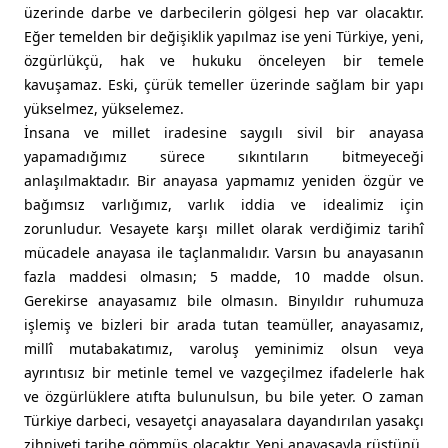
üzerinde darbe ve darbecilerin gölgesi hep var olacaktır.
Eğer temelden bir değişiklik yapılmaz ise yeni Türkiye, yeni,
özgürlükçü, hak ve hukuku önceleyen bir temele
kavuşamaz. Eski, çürük temeller üzerinde sağlam bir yapı
yükselmez, yükselemez.
İnsana ve millet iradesine saygılı sivil bir anayasa
yapamadığımız sürece sıkıntıların bitmeyeceği
anlaşılmaktadır. Bir anayasa yapmamız yeniden özgür ve
bağımsız varlığımız, varlık iddia ve idealimiz için
zorunludur. Vesayete karşı millet olarak verdiğimiz tarihî
mücadele anayasa ile taçlanmalıdır. Varsın bu anayasanın
fazla maddesi olmasın; 5 madde, 10 madde olsun.
Gerekirse anayasamız bile olmasın. Binyıldır ruhumuza
işlemiş ve bizleri bir arada tutan teamüller, anayasamız,
millî mutabakatımız, varoluş yeminimiz olsun veya
ayrıntısız bir metinle temel ve vazgeçilmez ifadelerle hak
ve özgürlüklere atıfta bulunulsun, bu bile yeter. O zaman
Türkiye darbeci, vesayetçi anayasalara dayandırılan yasakçı
zihniyeti tarihe gömmüş olacaktır. Yeni anayasayla rüştünü,