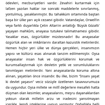
ödevleri, mecburiyetleri vardır. Zevahiri kurtarmak için
lafzen yazılan haklar ise sonraki maddelerle sınırlanmış,
yontulmuş, yasaklanmıştır. Bu tahakküm ortamında baştan
başa bir ülke yarı açık cezaevi gibidir. Vatandaşlar, Orwell’in
veya farklı duyarlıkla Çetin Altan’ın anlattığı ‘Büyük Gözaltı’
yaşayan mahkûm, anayasa tutukevi talimatnamesi gibidir.
Yasaklar esas, özgürlükler müstesnadır! Bu anayasalar
özgürlük alan ve imkânlarını daraltan kazuistik metinlerdir.
Hemen hiçbir yeri ülke ve dünya gerçekleri, insanımızın
yapısı ve kültürü esas alınarak tanzim edilmemiştir. Oysa
anayasalar insan hak ve özgürlüklerini korumak ve
kurumsallaştırmak için devletin yetki ve sorumluluklarını
tanımlayan metinlerdir. Yani anayasalarda koruma altına
alınan, yaşatılan önce insandır. Bu ilke, bizim “İnsanı yaşat
ki devlet yaşasın” veciz sözüyle özetlenen tasavvurumuza
da uygundur. Oysa millete ve millî değerlere mesafeli hatta
düşman olan kesimler, anayasalarını, meşru dayanaklardan
yoksun olarak milletin arzu ve iradesini yansıtmayan
içerikle, kendi isteklerine uygun yazmıştır. Doğallıkla belli