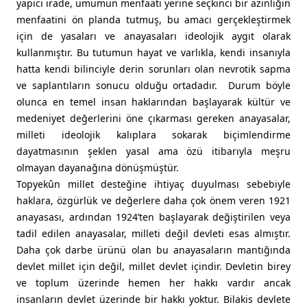
yapıcı irade, umumun menfaati yerine seçkinci bir azınlığın
menfaatini ön planda tutmuş, bu amacı gerçekleştirmek
için de yasaları ve anayasaları ideolojik aygıt olarak
kullanmıştır. Bu tutumun hayat ve varlıkla, kendi insanıyla
hatta kendi bilinciyle derin sorunları olan nevrotik sapma
ve saplantıların sonucu olduğu ortadadır. Durum böyle
olunca en temel insan haklarından başlayarak kültür ve
medeniyet değerlerini öne çıkarması gereken anayasalar,
milleti ideolojik kalıplara sokarak biçimlendirme
dayatmasının şeklen yasal ama özü itibarıyla meşru
olmayan dayanağına dönüşmüştür.
Topyekûn millet desteğine ihtiyaç duyulması sebebiyle
haklara, özgürlük ve değerlere daha çok önem veren 1921
anayasası, ardından 1924’ten başlayarak değiştirilen veya
tadil edilen anayasalar, milleti değil devleti esas almıştır.
Daha çok darbe ürünü olan bu anayasaların mantığında
devlet millet için değil, millet devlet içindir. Devletin birey
ve toplum üzerinde hemen her hakkı vardır ancak
insanların devlet üzerinde bir hakkı yoktur. Bilakis devlete