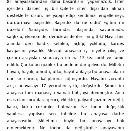
82 anayasalarından daha başarılısını yapamazdık. İster
içeriden darbeci iş birlikçilerle ister dışarıdan alınan
desteklerle olsun, ne yapıp edip kendimizi engellemeyi,
durdurmayı başardık. Başardık da ne oldu? Eğitim mi
düzeldi? Sanayide, tarımda, ulaşımda, savunmada,
sağlıkta, ekonomide, demokraside ileri mi gittik? Hayır, her
alanda geri kaldık; sefaleti, açlığı, yokluğu, kardeş
kavgasını yaşadık. Mevcut anayasa iyi niyetle çıkış ve
çözüm arayışları sonucuyla en az 17 kez tadil ve tamir
edildi. Çünkü bu gömlek bu bedene dar geliyordu. Milletin
hayatı, hayali, umudu, ufku, hayat anlayışı bu anayasaların
dar sınırlarına, kalıplarına sığmıyordu. Hayatın zorunlu
akışı anayasayı 17 yerinden yıktı, değiştirdi. Şimdi bu
anayasa tam manasıyla yamalı bohçaya dönmüştür. Ama
esas olan sorunlara geçici, eklektik, palyatif çözümler değil,
kalıcı, köklü çözümler bulmaktır. Ne kadar değişiklik
yapılırsa yapılsın son tahlilde bu anayasa darbe
anayasasıdır. Milletimiz böyle bir anayasayı hak
etmemektedir. Ne kadar da değiştirilse anayasanın