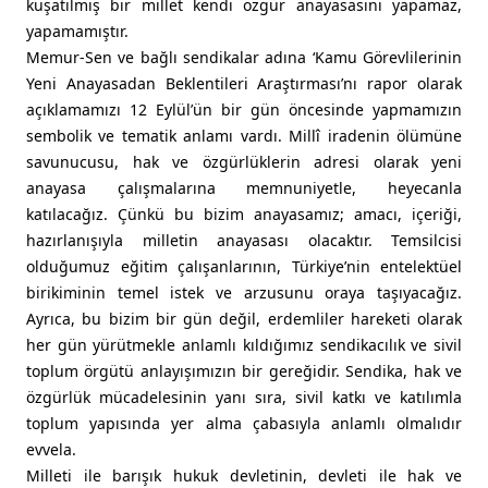
kuşatılmış bir millet kendi özgür anayasasını yapamaz,
yapamamıştır.
Memur-Sen ve bağlı sendikalar adına ‘Kamu Görevlilerinin
Yeni Anayasadan Beklentileri Araştırması’nı rapor olarak
açıklamamızı 12 Eylül’ün bir gün öncesinde yapmamızın
sembolik ve tematik anlamı vardı. Millî iradenin ölümüne
savunucusu, hak ve özgürlüklerin adresi olarak yeni
anayasa çalışmalarına memnuniyetle, heyecanla
katılacağız. Çünkü bu bizim anayasamız; amacı, içeriği,
hazırlanışıyla milletin anayasası olacaktır. Temsilcisi
olduğumuz eğitim çalışanlarının, Türkiye’nin entelektüel
birikiminin temel istek ve arzusunu oraya taşıyacağız.
Ayrıca, bu bizim bir gün değil, erdemliler hareketi olarak
her gün yürütmekle anlamlı kıldığımız sendikacılık ve sivil
toplum örgütü anlayışımızın bir gereğidir. Sendika, hak ve
özgürlük mücadelesinin yanı sıra, sivil katkı ve katılımla
toplum yapısında yer alma çabasıyla anlamlı olmalıdır
evvela.
Milleti ile barışık hukuk devletinin, devleti ile hak ve