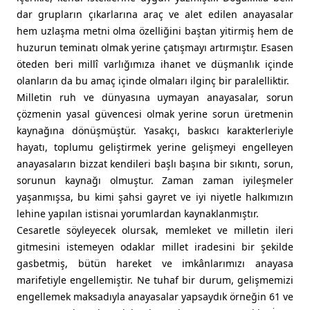
dar grupların çıkarlarına araç ve alet edilen anayasalar
hem uzlaşma metni olma özelliğini baştan yitirmiş hem de
huzurun teminatı olmak yerine çatışmayı artırmıştır. Esasen
öteden beri millî varlığımıza ihanet ve düşmanlık içinde
olanların da bu amaç içinde olmaları ilginç bir paralelliktir.
Milletin ruh ve dünyasına uymayan anayasalar, sorun
çözmenin yasal güvencesi olmak yerine sorun üretmenin
kaynağına dönüşmüştür. Yasakçı, baskıcı karakterleriyle
hayatı, toplumu geliştirmek yerine gelişmeyi engelleyen
anayasaların bizzat kendileri başlı başına bir sıkıntı, sorun,
sorunun kaynağı olmuştur. Zaman zaman iyileşmeler
yaşanmışsa, bu kimi şahsi gayret ve iyi niyetle halkımızın
lehine yapılan istisnai yorumlardan kaynaklanmıştır.
Cesaretle söyleyecek olursak, memleket ve milletin ileri
gitmesini istemeyen odaklar millet iradesini bir şekilde
gasbetmiş, bütün hareket ve imkânlarımızı anayasa
marifetiyle engellemiştir. Ne tuhaf bir durum, gelişmemizi
engellemek maksadıyla anayasalar yapsaydık örneğin 61 ve