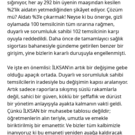
sığınıyor, her ay 292 bin üyenin maaşından kesilen
%2’lik aidatın yetmediğinden şikâyet ediyor. Çözüm
mü? Aidatı %3’e çıkarmak! Neyse ki bu önerge, gizli
oylamada 100 temsilcinin tüm ısrarına rağmen,
duyarlı ve sorumluluk sahibi 102 temsilcinin karşı
oyuyla reddedildi. Daha önce de tamamlayıcı sağlık
sigortası bahanesiyle gündeme getirilen benzer bir
girişim, yine bizlerin kararlı duruşuyla engellenmişti.
Ve işte en önemlisi: İLKSAN’ın artık bir değişime gebe
olduğu apaçık ortada. Duyarlı ve sorumluluk sahibi
temsilcilerin iradesiyle bu değişimin kapısı aralanıyor.
Artık sadece raporlara sıkışmış süslü rakamlarla
değil, sahici bir güven, köklü bir şeffaflık ve dürüst
bir yönetim anlayışıyla ayakta kalmanın vakti geldi.
Çünkü İLKSAN bir muhasebe tablosu değildir;
öğretmenlerin alın teriyle, umutla ve emekle
biriktirilmiş bir emanettir. Ve bizler tüm kalbimizle
inanıyoruz ki bu emaneti yeniden ayağa kaldıracak