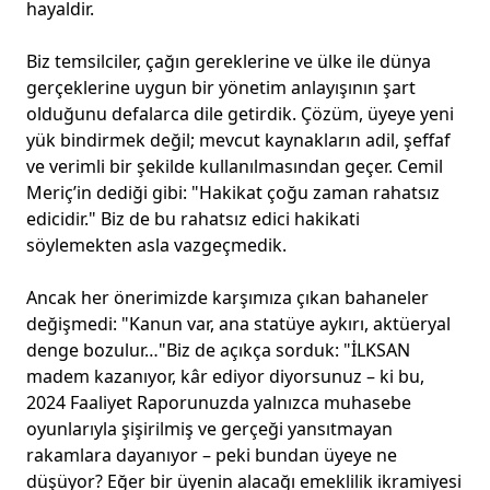
hayaldir.
Biz temsilciler, çağın gereklerine ve ülke ile dünya
gerçeklerine uygun bir yönetim anlayışının şart
olduğunu defalarca dile getirdik. Çözüm, üyeye yeni
yük bindirmek değil; mevcut kaynakların adil, şeffaf
ve verimli bir şekilde kullanılmasından geçer. Cemil
Meriç’in dediği gibi: "Hakikat çoğu zaman rahatsız
edicidir." Biz de bu rahatsız edici hakikati
söylemekten asla vazgeçmedik.
Ancak her önerimizde karşımıza çıkan bahaneler
değişmedi: "Kanun var, ana statüye aykırı, aktüeryal
denge bozulur…"Biz de açıkça sorduk: "İLKSAN
madem kazanıyor, kâr ediyor diyorsunuz – ki bu,
2024 Faaliyet Raporunuzda yalnızca muhasebe
oyunlarıyla şişirilmiş ve gerçeği yansıtmayan
rakamlara dayanıyor – peki bundan üyeye ne
düşüyor? Eğer bir üyenin alacağı emeklilik ikramiyesi