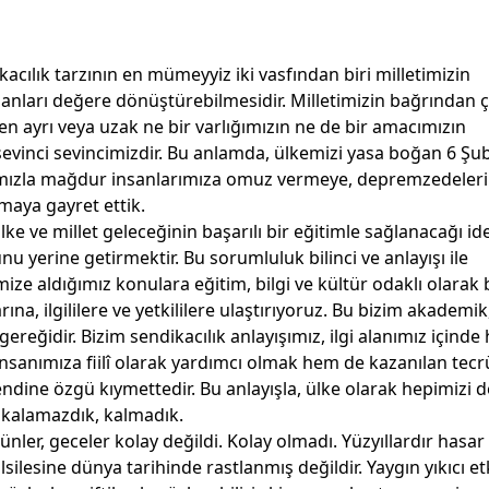
acılık tarzının en mümeyyiz iki vasfından biri milletimizin
nanları değere dönüştürebilmesidir. Milletimizin bağrından 
 ayrı veya uzak ne bir varlığımızın ne de bir amacımızın
 sevinci sevincimizdir. Bu anlamda, ülkemizi yasa boğan 6 Şu
mızla mağdur insanlarımıza omuz vermeye, depremzedeler
maya gayret ettik.
lke ve millet geleceğinin başarılı bir eğitimle sağlanacağı ide
u yerine getirmektir. Bu sorumluluk bilinci ve anlayışı ile
e aldığımız konulara eğitim, bilgi ve kültür odaklı olarak 
arına, ilgililere ve yetkililere ulaştırıyoruz. Bu bizim akademik
gereğidir. Bizim sendikacılık anlayışımız, ilgi alanımız içind
 insanımıza fiilî olarak yardımcı olmak hem de kazanılan tecr
ine özgü kıymettedir. Bu anlayışla, ülke olarak hepimizi 
 kalamazdık, kalmadık.
ünler, geceler kolay değildi. Kolay olmadı. Yüzyıllardır hasar
ilsilesine dünya tarihinde rastlanmış değildir. Yaygın yıkıcı et