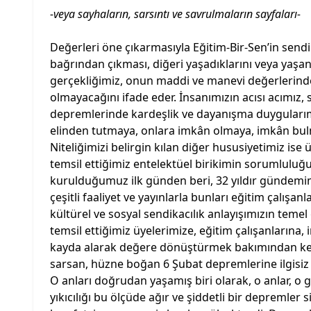
-veya sayhaların, sarsıntı ve savrulmaların sayfaları-
Değerleri öne çıkarmasıyla Eğitim-Bir-Sen’in sendik
bağrından çıkması, diğeri yaşadıklarını veya yaşa
gerçekliğimiz, onun maddi ve manevi değerlerinden
olmayacağını ifade eder. İnsanımızın acısı acımız,
depremlerinde kardeşlik ve dayanışma duyguları
elinden tutmaya, onlara imkân olmaya, imkân bul
Niteliğimizi belirgin kılan diğer hususiyetimiz ise ü
temsil ettiğimiz entelektüel birikimin sorumluluğun
kurulduğumuz ilk günden beri, 32 yıldır gündemimiz
çeşitli faaliyet ve yayınlarla bunları eğitim çalışanl
kültürel ve sosyal sendikacılık anlayışımızın temel 
temsil ettiğimiz üyelerimize, eğitim çalışanlarına,
kayda alarak değere dönüştürmek bakımından kend
sarsan, hüzne boğan 6 Şubat depremlerine ilgisiz
O anları doğrudan yaşamış biri olarak, o anlar, o g
yıkıcılığı bu ölçüde ağır ve şiddetli bir depremler s