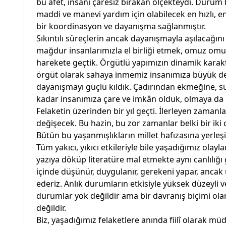
bu afet, insanı çaresiz bırakan ölçekteydi. Durum 
maddi ve manevi yardım için olabilecek en hızlı, e
bir koordinasyon ve dayanışma sağlanmıştır.
Sıkıntılı süreçlerin ancak dayanışmayla aşılacağını
mağdur insanlarımızla el birliği etmek, omuz omuz
harekete geçtik. Örgütlü yapımızın dinamik karakt
örgüt olarak sahaya inmemiz insanımıza büyük des
dayanışmayı güçlü kıldık. Çadırından ekmeğine, s
kadar insanımıza çare ve imkân olduk, olmaya d
Felaketin üzerinden bir yıl geçti. İlerleyen zamanl
değişecek. Bu hazin, bu zor zamanlar belki bir ik
Bütün bu yaşanmışlıkların millet hafızasına yerleş
Tüm yakıcı, yıkıcı etkileriyle bile yaşadığımız olayl
yazıya döküp literatüre mal etmekte aynı canlılığı g
içinde düşünür, duygulanır, gerekeni yapar, anca
ederiz. Anlık durumların etkisiyle yüksek düzeyli 
durumlar yok değildir ama bir davranış biçimi olar
değildir.
Biz, yaşadığımız felaketlere anında fiilî olarak mü