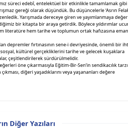
z süreci edebî, entelektüel bir etkinlikle tamamlamak gibi
rışmaz gereği olarak düşündük. Bu düşüncelerle ‘Asrın Felak
zenledik. Yarışmada dereceye giren ve yayımlanmaya değer
iğimiz bir kitapta bir araya getirdik. Böylece yıldırımlar uc
 hem literatüre hem tarihe ve toplumun ortak hafızasına ema
lan depremler fırtınasının sene-i devriyesinde, önemli bir iht
osyal, kültürel gerçekliklerini tarihe ve gelecek kuşaklara
ar, çeşitlendirilerek sürdürülmelidir.
erleri öne çıkarmasıyla Eğitim-Bir-Sen’in sendikacılık tarz
 çıkması, diğeri yaşadıklarını veya yaşananları değere
ın Diğer Yazıları