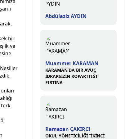
anımıza
arılı
Abdülaziz AYDIN
larak,
sek bir
şlik ve
esine
Muammer KARAMAN
Nesiller
KARAMAN’DA BİR AVUÇ
zdık.
İDRAKSİZİN KOPARTTIĞI
FIRTINA
 onları
aklığı
 terk
hâl
Ramazan ÇAKIRCI
ın
OKUL YÖNETİCİLİĞİ “İKİNCİ