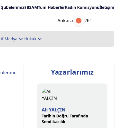
Şubelerimiz
EBSAM
Tüm Haberler
Kadın Komisyonu
İletişim
Ankara
26°
tif Medya
Hukuk
Yazarlarımız
tülenme
Ali YALÇIN
Tarihin Doğru Tarafında
Sendikacılık