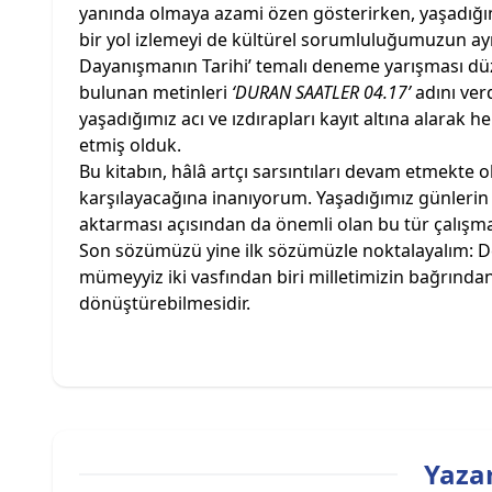
yanında olmaya azami özen gösterirken, yaşadığımı
bir yol izlemeyi de kültürel sorumluluğumuzun ay
Dayanışmanın Tarihi’ temalı deneme yarışması dü
bulunan metinleri
‘DURAN SAATLER 04.17’
adını verd
yaşadığımız acı ve ızdırapları kayıt altına alarak
etmiş olduk.
Bu kitabın, hâlâ artçı sarsıntıları devam etmekte o
karşılayacağına inanıyorum. Yaşadığımız günlerin s
aktarması açısından da önemli olan bu tür çalışmal
Son sözümüzü yine ilk sözümüzle noktalayalım: Değ
mümeyyiz iki vasfından biri milletimizin bağrından
dönüştürebilmesidir.
Yazar