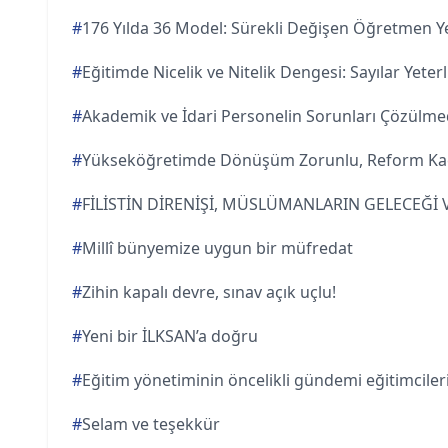
#
176 Yılda 36 Model: Sürekli Değişen Öğretmen Yet
#
Eğitimde Nicelik ve Nitelik Dengesi: Sayılar Yeterl
#
Akademik ve İdari Personelin Sorunları Çözül
#
Yükseköğretimde Dönüşüm Zorunlu, Reform Ka
#
FİLİSTİN DİRENİŞİ, MÜSLÜMANLARIN GELECEĞİ
#
Millî bünyemize uygun bir müfredat
#
Zihin kapalı devre, sınav açık uçlu!
#
Yeni bir İLKSAN’a doğru
#
Eğitim yönetiminin öncelikli gündemi eğitimciler
#
Selam ve teşekkür