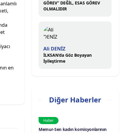
GÖREV” DEĞİL, ESAS GÖREV
 anlamlı
OLMALIDIR
eti,
unda
net
iyacı
Ali DENİZ
İLKSAN’da Göz Boyayan
İyileştirme
ının en
Diğer Haberler
Haber
Memur-Sen kadın komisyonlarının