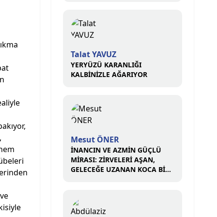
çıkma
Talat YAVUZ
YERYÜZÜ KARANLIĞI
bat
KALBİNİZLE AĞARIYOR
in
aliyle
bakıyor,
,
Mesut ÖNER
e hem
İNANCIN VE AZMİN GÜÇLÜ
MİRASI: ZİRVELERİ AŞAN,
übeleri
GELECEĞE UZANAN KOCA BİR
derinden
ÇINAR
 ve
kisiyle