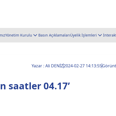
mız
Yönetim Kurulu
Basın Açıklamaları
Üyelik İşlemleri
İnterak
Yazar : Ali DENİZ
2024-02-27 14:13:55
Görün
n saatler 04.17’