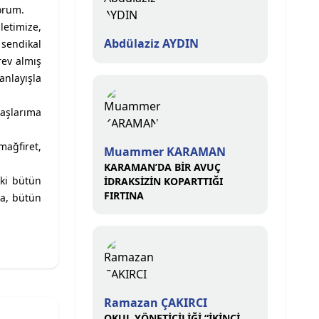
orum.
letimize,
Abdülaziz AYDIN
sendikal
ev almış
nlayışla
aşlarıma
mağfiret,
Muammer KARAMAN
KARAMAN’DA BİR AVUÇ
aki bütün
İDRAKSİZİN KOPARTTIĞI
FIRTINA
ma, bütün
Ramazan ÇAKIRCI
OKUL YÖNETİCİLİĞİ “İKİNCİ