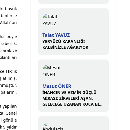
iki büyük
binlerce
Allah’tan
Talat YAVUZ
aha böyle
YERYÜZÜ KARANLIĞI
raberlik,
KALBİNİZLE AĞARIYOR
olarak ve
kıntıları
e TIR’lık
latılmış,
unmuştur.
Mesut ÖNER
balarını,
İNANCIN VE AZMİN GÜÇLÜ
MİRASI: ZİRVELERİ AŞAN,
GELECEĞE UZANAN KOCA BİR
a yapılan
ÇINAR
ta Genel
ül gönüle
 9 yıldır