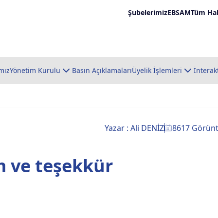
Şubelerimiz
EBSAM
Tüm Hab
mız
Yönetim Kurulu
Basın Açıklamaları
Üyelik İşlemleri
İnterak
Yazar : Ali DENİZ
8617 Görün
m ve teşekkür