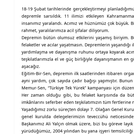
18-19 Şubat tarihlerinde gerçekleştirmeyi planladığımı
depremle sarsıldık. 11 ilimizi etkileyen Kahramanma
insanımız yaralandı. Acımız ve hüznümüz çok büyük. Biz
rahmet, yaralılarımıza acil şifalar diliyorum.
Depremin bütün olumsuz etkilerini yaşamış biriyim. Bu
felaketler ve acılar yaşatmasın. Depremlerin yaşandığı i
yardımlaşma ve dayanışma ruhunu ortaya koyarak acımız
teşkilatlarımızla el ve güç birliğiyle dayanışmanın en g
aşacağız.
Eğitim-Bir-Sen, depremin ilk saatlerinden itibaren orga
ayni yardım, çok sayıda çadır bağışı yapmıştır. Bunun 
Memur-Sen, “Türkiye Tek Yürek” kampanyası için düzen
Her zaman olduğu gibi, bu felaket karşısında da bütü
imkânlarını seferber eden teşkilatımızın tüm fertlerine 
Yaşadığımız zorlu süreçten dolayı 7. Olağan Genel Kur
genel kurulda delegelerimizin teveccühü neticesinde
Başkanımız Ali Yalçın olmak üzere, bizi bu göreve la
yürüdüğümüz, 2004 yılından bu yana işyeri temsilciliği 