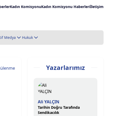
erler
Kadın Komisyonu
Kadın Komisyonu Haberleri
İletişim
tif Medya
Hukuk
Yazarlarımız
tülenme
Ali YALÇIN
Tarihin Doğru Tarafında
Sendikacılık