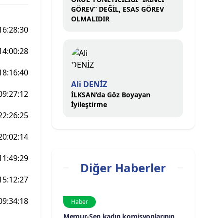
GÖREV” DEĞİL, ESAS GÖREV
OLMALIDIR
16:28:30
14:00:28
18:16:40
Ali DENİZ
09:27:12
İLKSAN’da Göz Boyayan
İyileştirme
22:26:25
20:02:14
11:49:29
Diğer Haberler
15:12:27
09:34:18
Haber
Memur-Sen kadın komisyonlarının