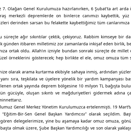
z 7. Olağan Genel Kurulumuza hazırlanırken, 6 Şubat'ta art arda 
raş merkezli depremlerde on binlerce canımızı kaybettik, yüz 
leri derinden sarsan bu felakette kaybettiğimiz tüm canlarımıza 
 süreçte ağır sıkıntılar çektik, çekiyoruz. Rabbim kimseye bir d
lk günden itibaren milletimiz zor zamanlarda inkişaf eden birlik, be
a ortak oldu. Allah’ın izniyle bundan sonraki süreçte de millet 
üzel örneklerini gösterecek; hep birlikte el ele, omuz omuza tüm sı
nize olarak arama kurtarma ekibiyle sahaya inmiş, ardından yüzlerc
yanı sıra, teşkilata ve üyelere yönelik bir yardım kampanyası baş
lenen ortak yayında deprem bölgesine 10 milyon TL bağışta bul
n gücüyle, oluşan sıkıntı ve mağduriyetleri gidermek adına ça
minnettarız.
ulumuz Genel Merkez Yönetim Kurulumuzca ertelenmişti. 19 Mart’t
 “Eğitim-Bir-Sen Genel Başkan Yardımcısı” olarak seçildim. Baş
yık gören delegelerimize, yine bu aşamaya kadar omuz omuza, gön
başta olmak üzere, Şube Başkan Yardımcılığı ve son olarak yaklaşık