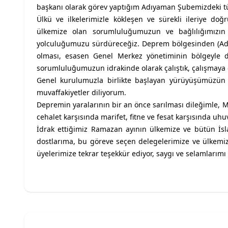
başkanı olarak görev yaptığım Adıyaman Şubemizdeki tü
Ülkü ve ilkelerimizle kökleşen ve sürekli ileriye doğ
ülkemize olan sorumluluğumuzun ve bağlılığımızın 
yolculuğumuzu sürdüreceğiz. Deprem bölgesinden (Adı
olması, esasen Genel Merkez yönetiminin bölgeyle da
sorumluluğumuzun idrakinde olarak çalıştık, çalışmaya
Genel kurulumuzla birlikte başlayan yürüyüşümüzün
muvaffakiyetler diliyorum.
Depremin yaralarının bir an önce sarılması dileğimle,
cehalet karşısında marifet, fitne ve fesat karşısında uhu
İdrak ettiğimiz Ramazan ayının ülkemize ve bütün İsl
dostlarıma, bu göreve seçen delegelerimize ve ülkemi
üyelerimize tekrar teşekkür ediyor, saygı ve selamlarım