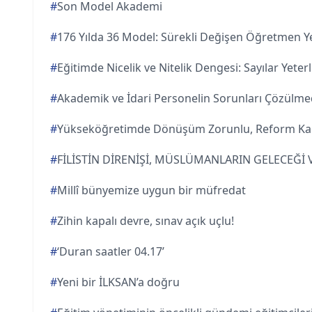
#
Son Model Akademi
#
176 Yılda 36 Model: Sürekli Değişen Öğretmen Yet
#
Eğitimde Nicelik ve Nitelik Dengesi: Sayılar Yeterl
#
Akademik ve İdari Personelin Sorunları Çözül
#
Yükseköğretimde Dönüşüm Zorunlu, Reform Ka
#
FİLİSTİN DİRENİŞİ, MÜSLÜMANLARIN GELECEĞİ
#
Millî bünyemize uygun bir müfredat
#
Zihin kapalı devre, sınav açık uçlu!
#
‘Duran saatler 04.17’
#
Yeni bir İLKSAN’a doğru