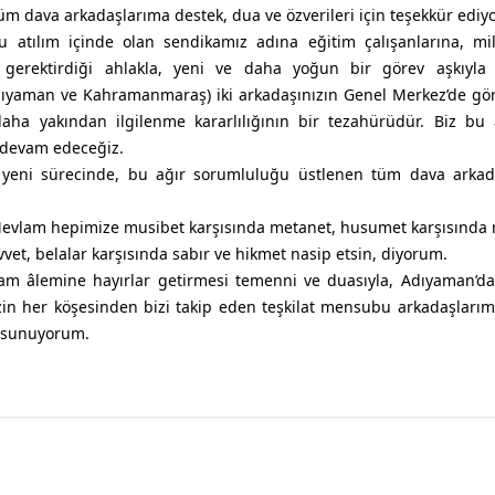
m dava arkadaşlarıma destek, dua ve özverileri için teşekkür ediy
ru atılım içinde olan sendikamız adına eğitim çalışanlarına, mil
gerektirdiği ahlakla, yeni ve daha yoğun bir görev aşkıyla 
yaman ve Kahramanmaraş) iki arkadaşınızın Genel Merkez’de gör
ha yakından ilgilenme kararlılığının bir tezahürüdür. Biz bu a
 devam edeceğiz.
 yeni sürecinde, bu ağır sorumluluğu üstlenen tüm dava arkad
 Mevlam hepimize musibet karşısında metanet, husumet karşısında 
vvet, belalar karşısında sabır ve hikmet nasip etsin, diyorum.
am âlemine hayırlar getirmesi temenni ve duasıyla, Adıyaman’d
zin her köşesinden bizi takip eden teşkilat mensubu arkadaşları
ı sunuyorum.