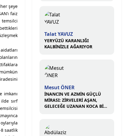
 her şeye
AN’ı faiz
 temsilci
ettikleri
Talat YAVUZ
üzleşmek
YERYÜZÜ KARANLIĞI
KALBİNİZLE AĞARIYOR
aidatları
olanların
tifaklara
n mümkün
iradesini
Mesut ÖNER
me imkanı
İNANCIN VE AZMİN GÜÇLÜ
MİRASI: ZİRVELERİ AŞAN,
ilde sırf
GELECEĞE UZANAN KOCA BİR
emsilcisi
ÇINAR
çıkmayınca
oylarıyla
-8 saatlik