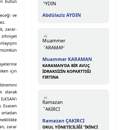
nan bütün
Abdülaziz AYDIN
yeceği ve
ez.
k, zarar-
 zihniyet
nlayışını
in mümkün
Muammer KARAMAN
üyelerine
KARAMAN’DA BİR AVUÇ
eken için
İDRAKSİZİN KOPARTTIĞI
FIRTINA
 dönemini
n olarak
 İLKSAN’ı
k. Esasen
a ortadan
klilikte
Ramazan ÇAKIRCI
an, zarar
OKUL YÖNETİCİLİĞİ “İKİNCİ