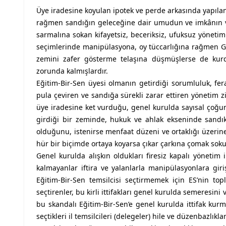
Üye iradesine koyulan ipotek ve perde arkasında yapılan
rağmen sandığın geleceğine dair umudun ve imkânın var
sarmalına sokan kifayetsiz, beceriksiz, ufuksuz yönetim
seçimlerinde manipülasyona, oy tüccarlığına rağmen Gen
zemini zafer gösterme telaşına düşmüşlerse de kurdu
zorunda kalmışlardır.
Eğitim-Bir-Sen üyesi olmanın getirdiği sorumluluk, fer
pula çeviren ve sandığa sürekli zarar ettiren yönetim zi
üye iradesine ket vurduğu, genel kurulda sayısal çoğunl
girdiği bir zeminde, hukuk ve ahlak ekseninde sand
olduğunu, istenirse menfaat düzeni ve ortaklığı üzerine 
hür bir biçimde ortaya koyarsa çıkar çarkına çomak soku
Genel kurulda alışkın oldukları firesiz kapalı yönet
kalmayanlar iftira ve yalanlarla manipülasyonlara giri
Eğitim-Bir-Sen temsilcisi seçtirmemek için ES’nin toplam
seçtirenler, bu kirli ittifakları genel kurulda semeresini
bu skandalı Eğitim-Bir-Sen’e genel kurulda ittifak kur
seçtikleri il temsilcileri (delegeler) hile ve düzenbazlıkla