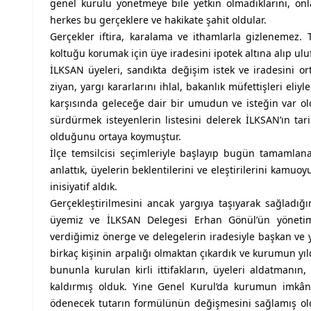
genel kurulu yönetmeye bile yetkin olmadıklarını, on
herkes bu gerçeklere ve hakikate şahit oldular.
Gerçekler iftira, karalama ve ithamlarla gizlenemez.
koltuğu korumak için üye iradesini ipotek altına alıp ulu
İLKSAN üyeleri, sandıkta değişim istek ve iradesini or
ziyan, yargı kararlarını ihlal, bakanlık müfettişleri el
karşısında geleceğe dair bir umudun ve isteğin var ol
sürdürmek isteyenlerin listesini delerek İLKSAN’ın ta
olduğunu ortaya koymuştur.
İlçe temsilcisi seçimleriyle başlayıp bugün tamamlan
anlattık, üyelerin beklentilerini ve eleştirilerini kamuo
inisiyatif aldık.
Gerçekleştirilmesini ancak yargıya taşıyarak sağladı
üyemiz ve İLKSAN Delegesi Erhan Gönül’ün yönetim 
verdiğimiz önerge ve delegelerin iradesiyle başkan ve 
birkaç kişinin arpalığı olmaktan çıkardık ve kurumun y
bununla kurulan kirli ittifakların, üyeleri aldatmanı
kaldırmış olduk. Yine Genel Kurul’da kurumun imkânl
ödenecek tutarın formülünün değişmesini sağlamış olduk