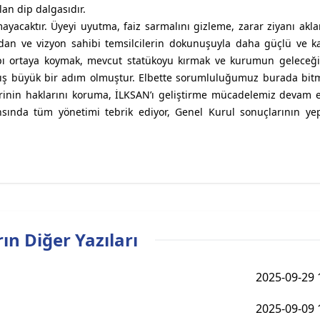
lan dip dalgasıdır.
mayacaktır. Üyeyi uyutma, faiz sarmalını gizleme, zarar ziyanı akl
dan ve vizyon sahibi temsilcilerin dokunuşuyla daha güçlü ve kal
ı ortaya koymak, mevcut statükoyu kırmak ve kurumun geleceği i
mış büyük bir adım olmuştur. Elbette sorumluluğumuz burada bi
erinin haklarını koruma, İLKSAN’ı geliştirme mücadelemiz devam e
ında tüm yönetimi tebrik ediyor, Genel Kurul sonuçlarının yep
ın Diğer Yazıları
2025-09-29 
2025-09-09 