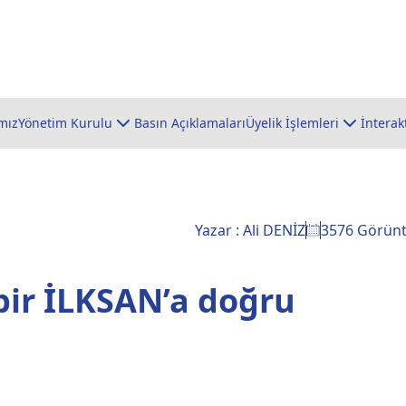
mız
Yönetim Kurulu
Basın Açıklamaları
Üyelik İşlemleri
İnterak
Yazar : Ali DENİZ
3576 Görün
bir İLKSAN’a doğru