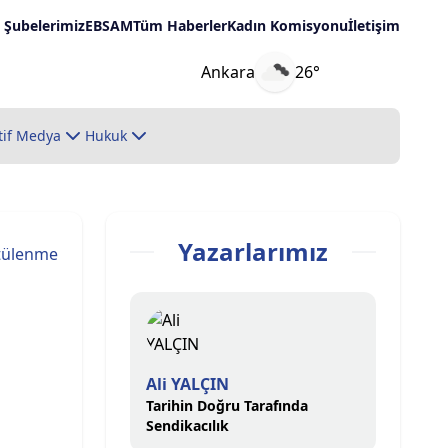
Şubelerimiz
EBSAM
Tüm Haberler
Kadın Komisyonu
İletişim
Ankara
26°
tif Medya
Hukuk
Yazarlarımız
tülenme
Ali YALÇIN
Tarihin Doğru Tarafında
Sendikacılık