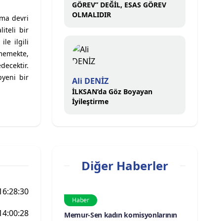
GÖREV” DEĞİL, ESAS GÖREV
OLMALIDIR
ama devri
iteli bir
le ilgili
tmemekte,
decektir.
yeni bir
Ali DENİZ
İLKSAN’da Göz Boyayan
İyileştirme
Diğer Haberler
16:28:30
Haber
14:00:28
Memur-Sen kadın komisyonlarının