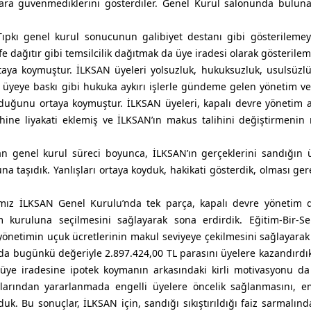
lara güvenmediklerini gösterdiler. Genel Kurul salonunda bulu
 Tıpkı genel kurul sonucunun galibiyet destanı gibi gösterileme
fe dağıtır gibi temsilcilik dağıtmak da üye iradesi olarak gösterilem
taya koymuştur. İLKSAN üyeleri yolsuzluk, hukuksuzluk, usulsüzlü
iyle üyeye baskı gibi hukuka aykırı işlerle gündeme gelen yönetim ve
duğunu ortaya koymuştur. İLKSAN üyeleri, kapalı devre yönetim a
rihine liyakati eklemiş ve İLKSAN’ın makus talihini değiştirmen
an genel kurul süreci boyunca, İLKSAN’ın gerçeklerini sandığın 
yuna taşıdık. Yanlışları ortaya koyduk, hakikati gösterdik, olması ger
ğımız İLKSAN Genel Kurulu’nda tek parça, kapalı devre yönetim
kuruluna seçilmesini sağlayarak sona erdirdik. Eğitim-Bir-Se
yönetimin uçuk ücretlerinin makul seviyeye çekilmesini sağlayarak
ılda bugünkü değeriyle 2.897.424,00 TL parasını üyelere kazandırdı
n, üye iradesine ipotek koymanın arkasındaki kirli motivasyonu d
arından yararlanmada engelli üyelere öncelik sağlanmasını, eme
. Bu sonuçlar, İLKSAN için, sandığı sıkıştırıldığı faiz sarmalınd