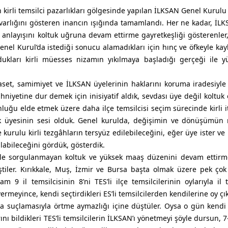
 kirli temsilci pazarlıkları gölgesinde yapılan İLKSAN Genel Kurulu
lığını gösteren inancın ışığında tamamlandı. Her ne kadar, İLKS
 anlayışını koltuk uğruna devam ettirme gayretkeşliği gösterenler,
el Kurul’da istediği sonucu alamadıkları için hınç ve öfkeyle kayb
kları kirli müesses nizamın yıkılmaya başladığı gerçeği ile y
aset, samimiyet ve İLKSAN üyelerinin haklarını koruma iradesiyle 
hniyetine dur demek için inisiyatif aldık, sevdası üye değil koltuk 
uğu elde etmek üzere daha ilçe temsilcisi seçim sürecinde kirli it
ık üyesinin sesi olduk. Genel kurulda, değişimin ve dönüşümü
kurulu kirli tezgâhların tersyüz edilebileceğini, eğer üye ister ve 
labileceğini gördük, gösterdik.
im ile sorgulanmayan koltuk ve yüksek maaş düzenini devam ettir
ştiler. Kırıkkale, Muş, İzmir ve Bursa başta olmak üzere pek çok 
 9 il temsilcisinin 8’ni TES’li ilçe temsilcilerinin oylarıyla il t
 vermeyince, kendi seçtirdikleri ES’li temsilcilerden kendilerine oy 
ma suçlamasıyla örtme aymazlığı içine düştüler. Oysa o gün kendi 
rını bildikleri TES’li temsilcilerin İLKSAN’ı yönetmeyi şöyle dursun, 7