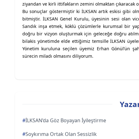
ziyandan ve kirli ittifakların zemini olmaktan çıkaracak o
Bu sonuçlar göstermiştir ki İLKSAN artık eskisi gibi ol
bitmiştir. İLKSAN Genel Kurulu, üyesinin sesi olan vic
Sandık inşa etmek, köklü çözümlerle kurumsal bir yap
doğru bir vizyon oluşturmak için geleceğe doğru atıl
bilakis yönetimde elde ettiğimiz temsille İLKSAN üyel
Yönetim kuruluna seçilen üyemiz Erhan Gönül’ün şahs
sürecin miladı olmasını diliyorum.
Yazar
#
İLKSAN’da Göz Boyayan İyileştirme
#
Soykırıma Ortak Olan Sessizlik