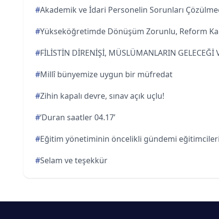
#
Akademik ve İdari Personelin Sorunları Çözül
#
Yükseköğretimde Dönüşüm Zorunlu, Reform Ka
#
FİLİSTİN DİRENİŞİ, MÜSLÜMANLARIN GELECEĞİ
#
Millî bünyemize uygun bir müfredat
#
Zihin kapalı devre, sınav açık uçlu!
#
‘Duran saatler 04.17’
#
Eğitim yönetiminin öncelikli gündemi eğitimciler
#
Selam ve teşekkür